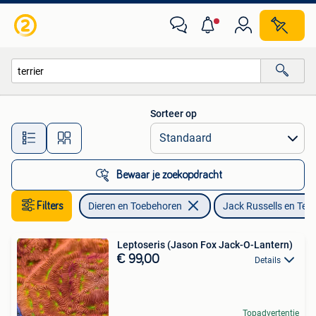
Honden | Jack Russells en Terriërs
Sorteer op
Alle afstanden…
Bewaar je zoekopdracht
Filters
Dieren en Toebehoren
Jack Russells en Terr
Leptoseris (Jason Fox Jack-O-Lantern)
€ 99,00
Details
Topadvertentie