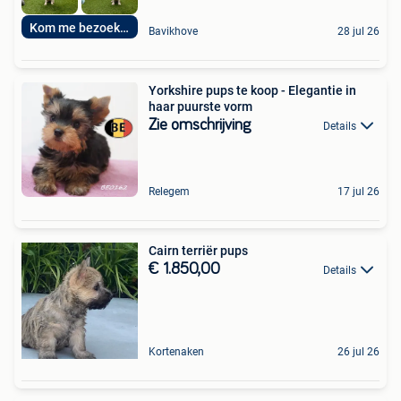
Kom me bezoeken
Bavikhove
28 jul 26
Yorkshire pups te koop - Elegantie in
haar puurste vorm
Zie omschrijving
Details
Relegem
17 jul 26
Cairn terriër pups
€ 1.850,00
Details
Kortenaken
26 jul 26