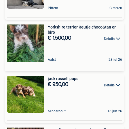
Pittem
Gisteren
Yorkshire terrier Reutje choco&tan en
biro
€ 1.500,00
Details
Aalst
28 jul 26
jack russell pups
€ 950,00
Details
Minderhout
16 jun 26