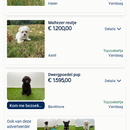
Halen
Vandaag
Maltezer reutje
€ 1.200,00
Details
Topzoekertje
Aalst
Vandaag
Dwergpoedel pup
€ 1.595,00
Details
Topzoekertje
Kom me bezoeken
Bavikhove
Vandaag
Ook van deze
adverteerder