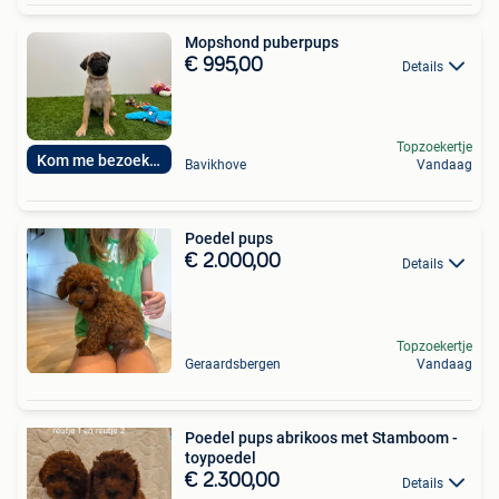
Mopshond puberpups
€ 995,00
Details
Topzoekertje
Kom me bezoeken
Bavikhove
Vandaag
Poedel pups
€ 2.000,00
Details
Topzoekertje
Geraardsbergen
Vandaag
Poedel pups abrikoos met Stamboom -
toypoedel
€ 2.300,00
Details