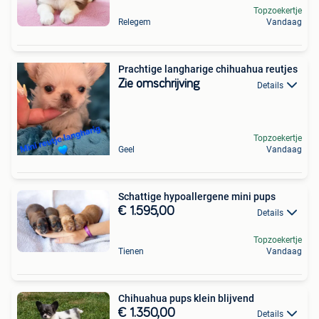
Topzoekertje
Relegem
Vandaag
Prachtige langharige chihuahua reutjes
Zie omschrijving
Details
Topzoekertje
Geel
Vandaag
Schattige hypoallergene mini pups
€ 1.595,00
Details
Topzoekertje
Tienen
Vandaag
Chihuahua pups klein blijvend
€ 1.350,00
Details