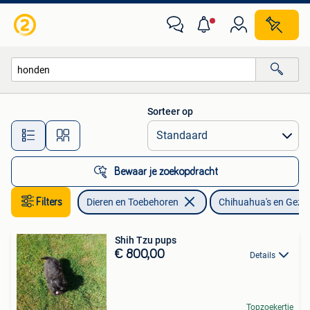
Honden | Chihuahua's en Gezelschapshonden
Sorteer op
Alle afstanden…
Bewaar je zoekopdracht
Filters
Dieren en Toebehoren
Chihuahua's en Gez
Shih Tzu pups
€ 800,00
Details
Topzoekertje