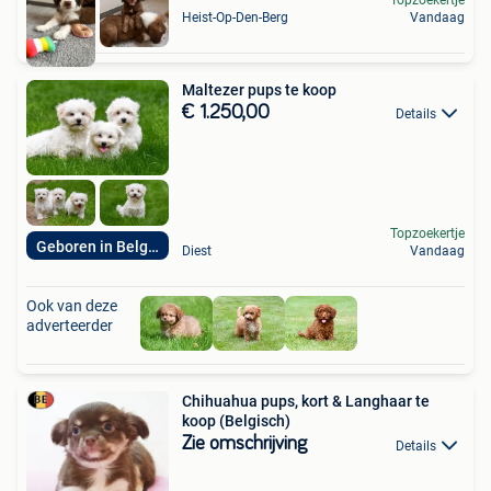
Heist-Op-Den-Berg
Vandaag
Maltezer pups te koop
€ 1.250,00
Details
Topzoekertje
Geboren in Belgie
Diest
Vandaag
Ook van deze
adverteerder
Chihuahua pups, kort & Langhaar te
koop (Belgisch)
Zie omschrijving
Details