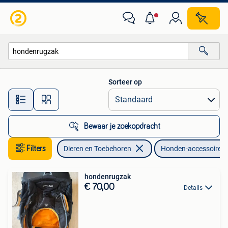
Honden-accessoires
Sorteer op
Alle afstanden…
Bewaar je zoekopdracht
Filters
Dieren en Toebehoren
Honden-accessoires
hondenrugzak
€ 70,00
Details