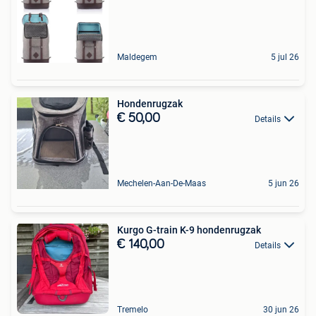
Maldegem
5 jul 26
Hondenrugzak
€ 50,00
Details
Mechelen-Aan-De-Maas
5 jun 26
Kurgo G-train K-9 hondenrugzak
€ 140,00
Details
Tremelo
30 jun 26