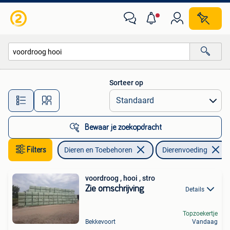
Dierenvoeding
Sorteer op
Alle afstanden…
Bewaar je zoekopdracht
Filters
Dieren en Toebehoren
Dierenvoeding
voordroog , hooi , stro
Zie omschrijving
Details
Topzoekertje
Bekkevoort
Vandaag