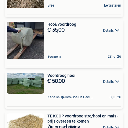
Bree
Eergisteren
Hooi/voordroog
€ 35,00
Details
Beernem
23 jul 26
Voordroog hooi
€ 50,00
Details
Kapelle-Op-Den-Bos En Deel Van Zemst
8 jul 26
TE KOOP voordroog stro/hooi en mais -
prijs overeen te komen
Zie omschrijving
Details