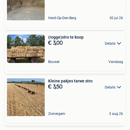
Heist-Op-Den-Berg
30 jul 26
(rogge)stro te koop
€ 3,00
Details
Bouwel
Vandaag
Kleine pakjes tarwe stro
€ 3,50
Details
Zomergem
3 aug 26