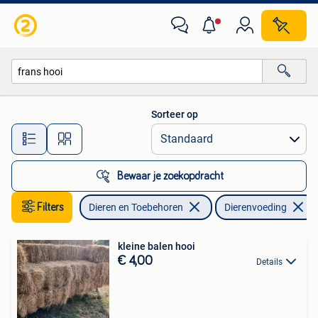
Dierenvoeding
Sorteer op
Alle afstanden…
Bewaar je zoekopdracht
Filters
Dieren en Toebehoren
Dierenvoeding
kleine balen hooi
€ 4,00
Details