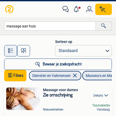
Welzijn | Masseurs en Massagesalons
Sorteer op
Alle afstanden…
Bewaar je zoekopdracht
Filters
Diensten en Vakmensen
Masseurs en Mass
Massage voor dames
Zie omschrijving
Details
Topzoekertje
Nieuwerkerken
Vandaag