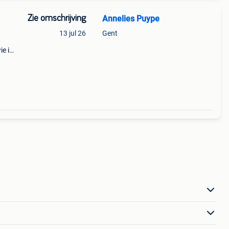
Zie omschrijving
Annelies Puype
13 jul 26
Gent
ie ik
ip
ong