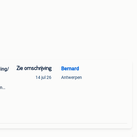
Zie omschrijving
Bernard
ding/
14 jul 26
Antwerpen
en
m een
tijd