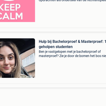
opdrachten als onderdeel van de rechtenoplei
of ivm recht en fiscaliteit (voorbereiding,…) wat
onze meerwaarde? - Bijzondere expertise voor
papers e
Hulp bij Bachelorproef & Masterproef: 
geholpen studenten
Ben je vastgelopen met je bachelorproef of
masterproef? Zie je door de bomen het bos nie
meer of wil je gewoon zeker zijn dat je een ste
thesis indient? Ik help studenten al sinds 201
profess