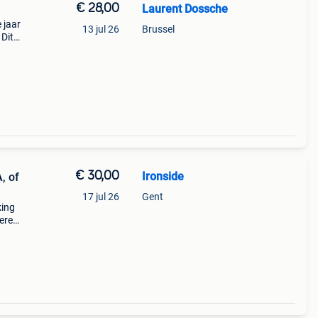
€ 28,00
Laurent Dossche
e jaar
13 jul 26
Brussel
 Dit
€ 30,00
Ironside
, of
17 jul 26
Gent
king
oeren
-test,