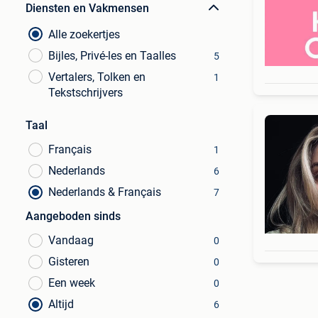
Diensten en Vakmensen
Alle zoekertjes
Bijles, Privé-les en Taalles
5
Vertalers, Tolken en
1
Tekstschrijvers
Taal
Français
1
Nederlands
6
Nederlands & Français
7
Aangeboden sinds
Vandaag
0
Gisteren
0
Een week
0
Altijd
6