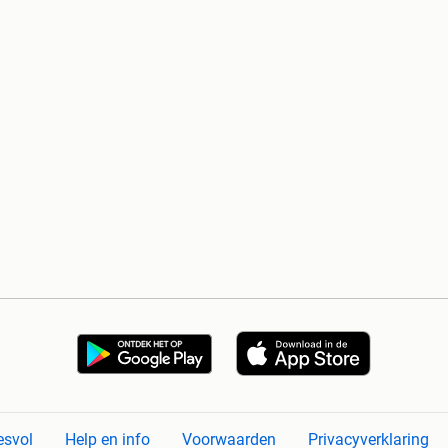
esvol
Help en info
Voorwaarden
Privacyverklaring