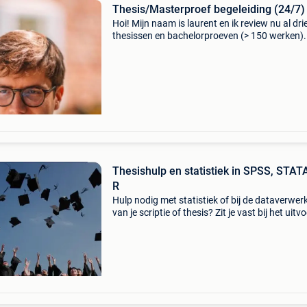
Thesis/Masterproef begeleiding (24/7)
Hoi! Mijn naam is laurent en ik review nu al dri
thesissen en bachelorproeven (> 150 werken).
doe ik met een focus op methodologie,
literatuurstudie, kwantitatieve en kwalitatieve
analyse
Thesishulp en statistiek in SPSS, STATA
R
Hulp nodig met statistiek of bij de dataverwer
van je scriptie of thesis? Zit je vast bij het uitv
van een lineaire/logistische regressie, anova, t
principale componentenanalyse, repeat