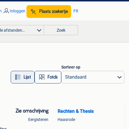
n
Inloggen
FR
Plaats zoekertje
lle afstanden…
Zoek
Sorteer op
Lijst
Foto’s
Zie omschrijving
Rechten & Thesis
Eergisteren
Haasrode