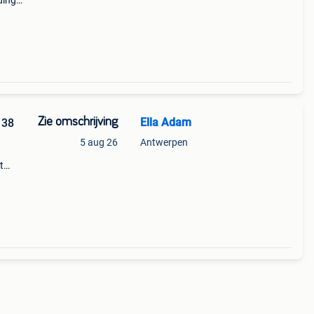
ding
 is
Zie omschrijving
Ella Adam
138
5 aug 26
Antwerpen
t
rke
6 met