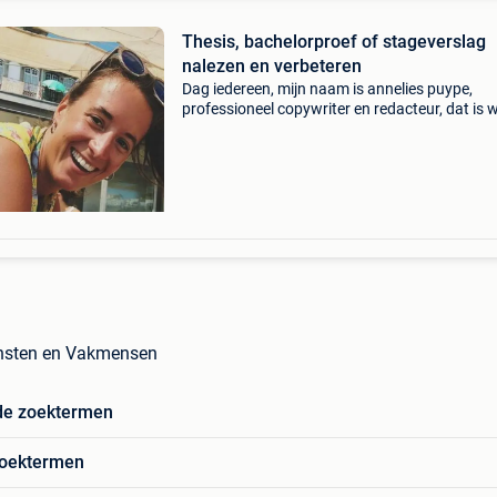
Thesis, bachelorproef of stageverslag
nalezen en verbeteren
Dag iedereen, mijn naam is annelies puype,
professioneel copywriter en redacteur, dat is w
ben. Ik hou van taal en andere malloten en kru
dan ook dagelijks in mijn virtuele pen. Tegen l
copy
ensten en Vakmensen
de zoektermen
zoektermen