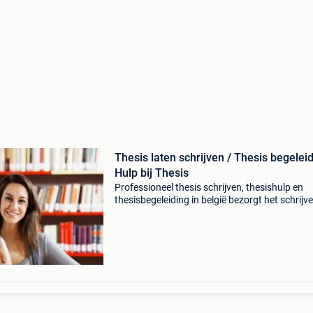
Thesis laten schrijven / Thesis begelei
Hulp bij Thesis
Professioneel thesis schrijven, thesishulp en
thesisbegeleiding in belgië bezorgt het schrijv
van een thesis je te veel stress? Ben je bang o
onvoldoende te krijgen, of heb je gewoon geen 