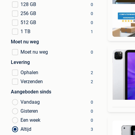
128 GB
0
256 GB
0
512 GB
0
1 TB
1
Moet nu weg
Moet nu weg
0
Levering
Ophalen
2
Verzenden
2
Aangeboden sinds
Vandaag
0
Gisteren
0
Een week
0
Altijd
3