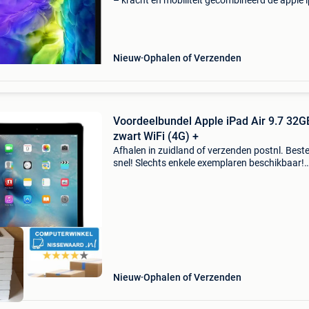
– kracht en mobiliteit gecombineerd de apple 
pro 11-inch van de tweede generatie is een
veelzijdige en krachtige tablet, ideaal voor zow
pro
Nieuw
Ophalen of Verzenden
Voordeelbundel Apple iPad Air 9.7 32G
zwart WiFi (4G) +
Afhalen in zuidland of verzenden postnl. Beste
snel! Slechts enkele exemplaren beschikbaar!
Op=op apple ipad air 32gb bekijk deze en mee
aanbiedingen op:
https:computerwinkelnissewaard.nl compute
Nieuw
Ophalen of Verzenden