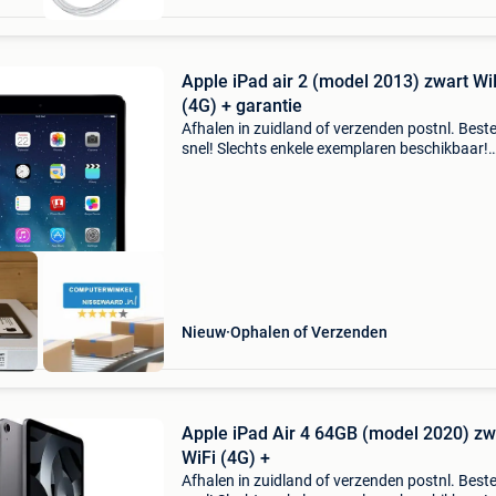
Apple iPad air 2 (model 2013) zwart Wi
(4G) + garantie
Afhalen in zuidland of verzenden postnl. Beste
snel! Slechts enkele exemplaren beschikbaar!
Op=op koop een betaalbare ipad air 2! Hoge
prestaties, slank design en scherpe prijzen. Pe
voor werk,
Nieuw
Ophalen of Verzenden
Apple iPad Air 4 64GB (model 2020) zw
WiFi (4G) +
Afhalen in zuidland of verzenden postnl. Beste