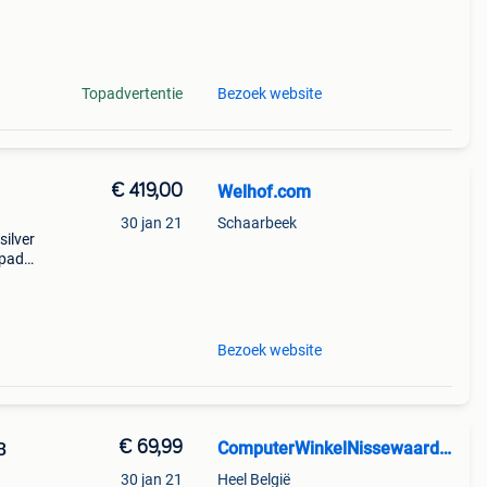
Topadvertentie
Bezoek website
€ 419,00
Welhof.com
30 jan 21
Schaarbeek
silver
ipad
el
Bezoek website
€ 69,99
ComputerWinkelNissewaard.nl
B
30 jan 21
Heel België