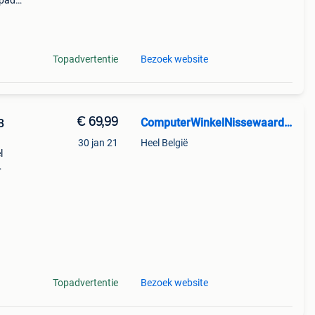
ipad
el
Topadvertentie
Bezoek website
€ 69,99
ComputerWinkelNissewaard.nl
B
30 jan 21
Heel België
l
r
rwi
Topadvertentie
Bezoek website