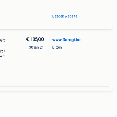
Bezoek website
€ 185,00
www.Darogi.be
30 jan 21
Bilzen
rt /
uwe
------