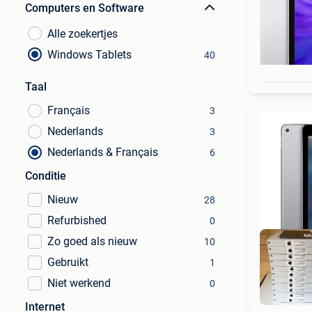
Computers en Software
Alle zoekertjes
Windows Tablets
40
Taal
Français
3
Nederlands
3
Nederlands & Français
6
Conditie
Nieuw
28
Refurbished
0
Zo goed als nieuw
10
Gebruikt
1
Niet werkend
0
Internet