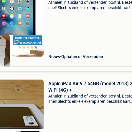
Afhalen in zuidland of verzenden postnl. Beste
snel! Slechts enkele exemplaren beschikbaar!
Op=op apple ipad air 32gb bekijk deze en mee
aanbiedingen op:
https:computerwinkelnissewaard.nl compute
Nieuw
Ophalen of Verzenden
Apple iPad Air 9.7 64GB (model 2013) 
WiFi (4G) +
Afhalen in zuidland of verzenden postnl. Beste
snel! Slechts enkele exemplaren beschikbaar!
Op=op apple ipad air 9.7" 64gb (model 2013) 
wifi (4g) + garantie bekijk deze en meer
aanbiedinge