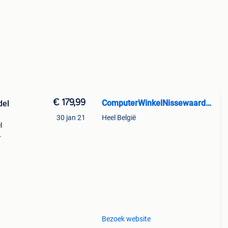
€ 179,99
ComputerWinkelNissewaard.nl
del
30 jan 21
Heel België
l
e
Bezoek website