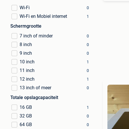
Wi-Fi
0
Wi-Fi en Mobiel internet
1
Schermgrootte
7 inch of minder
0
8 inch
0
9 inch
0
10 inch
1
11 inch
0
12 inch
1
13 inch of meer
0
Totale opslagcapaciteit
16 GB
1
32 GB
0
64 GB
0