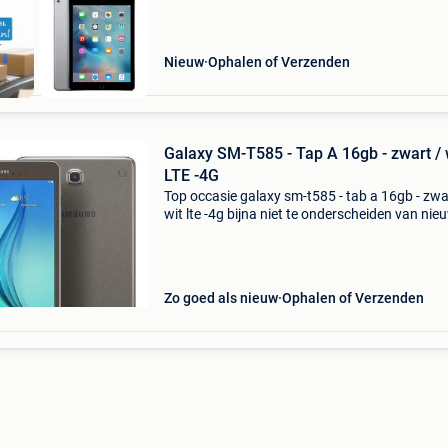
Nieuw
Ophalen of Verzenden
Galaxy SM-T585 - Tap A 16gb - zwart / wit
LTE -4G
Top occasie galaxy sm-t585 - tab a 16gb - zwa
wit lte -4g bijna niet te onderscheiden van nie
bezoek ok hiervoor onze webside ( darogi.be) ---
----- en dit voor meer keuze en aanbiedingen
Zo goed als nieuw
Ophalen of Verzenden