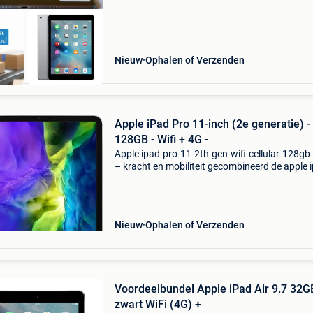
Nieuw
Ophalen of Verzenden
Apple iPad Pro 11-inch (2e generatie) -
128GB - Wifi + 4G -
Apple ipad-pro-11-2th-gen-wifi-cellular-128gb-
– kracht en mobiliteit gecombineerd de apple 
pro 11-inch van de tweede generatie is een
veelzijdige en krachtige tablet, ideaal voor zow
pro
Nieuw
Ophalen of Verzenden
Voordeelbundel Apple iPad Air 9.7 32G
zwart WiFi (4G) +