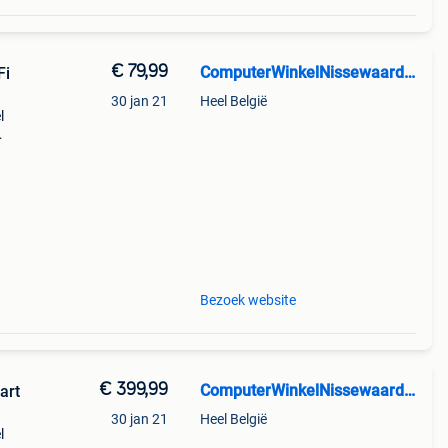
€ 79,99
ComputerWinkelNissewaard.nl
Fi
30 jan 21
Heel België
l
rfect
Bezoek website
€ 399,99
ComputerWinkelNissewaard.nl
art
30 jan 21
Heel België
l