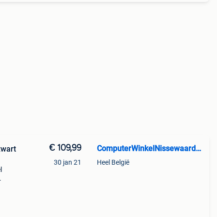
€ 109,99
ComputerWinkelNissewaard.nl
zwart
30 jan 21
Heel België
l
zwart