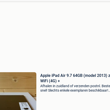
Apple iPad Air 9.7 64GB (model 2013) 
WiFi (4G) +
Afhalen in zuidland of verzenden postnl. Beste
snel! Slechts enkele exemplaren beschikbaar!
Op=op apple ipad air 9.7" 64gb (model 2013) 
wifi (4g) + garantie bekijk deze en meer
aanbiedinge