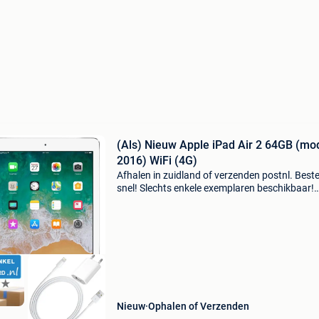
(Als) Nieuw Apple iPad Air 2 64GB (mo
2016) WiFi (4G)
Afhalen in zuidland of verzenden postnl. Beste
snel! Slechts enkele exemplaren beschikbaar!
Op=op de apple ipad air 2 is de opvolger van d
ipad air en een erg populaire tablet. Door de
afmetingen en
Nieuw
Ophalen of Verzenden