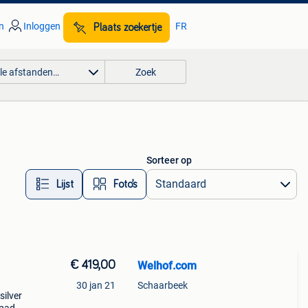
n
Inloggen
FR
Plaats zoekertje
lle afstanden…
Zoek
Sorteer op
Lijst
Foto’s
€ 419,00
Welhof.com
30 jan 21
Schaarbeek
silver