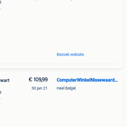
l
r
rwi
Bezoek website
€ 109,99
ComputerWinkelNissewaard.nl
zwart
30 jan 21
Heel België
l
zwart