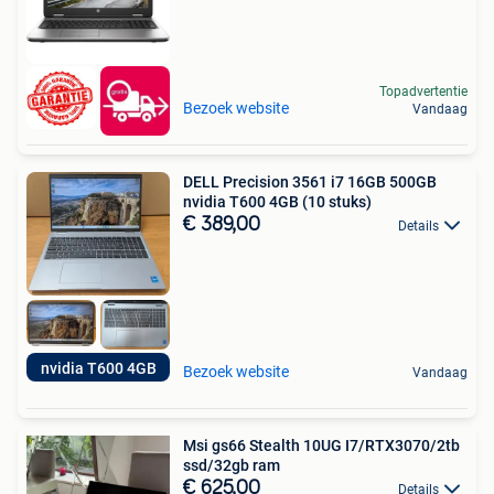
Topadvertentie
Bezoek website
Vandaag
DELL Precision 3561 i7 16GB 500GB
nvidia T600 4GB (10 stuks)
€ 389,00
Details
nvidia T600 4GB
Bezoek website
Vandaag
Msi gs66 Stealth 10UG I7/RTX3070/2tb
ssd/32gb ram
€ 625,00
Details