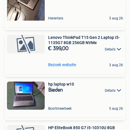
Herentals
3 aug 26
Lenovo ThinkPad T15 Gen 2 Laptop i5-
1135G7 8GB 256GB NVMe
€ 399,00
Details
Bezoek website
3 aug 26
hp laptop w10
Bieden
Details
Boortmeerbeek
5 aug 26
HP EliteBook 850 G7 i5-10310U 8GB