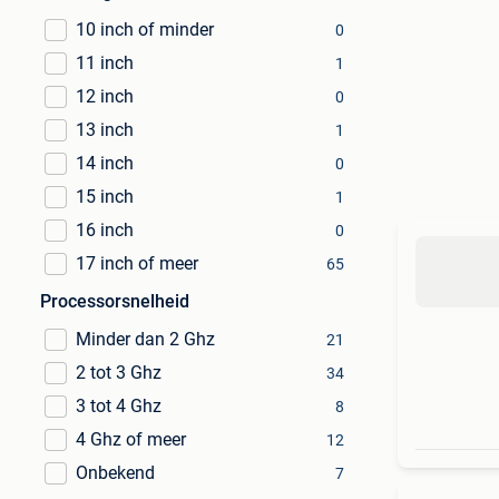
10 inch of minder
0
11 inch
1
12 inch
0
13 inch
1
14 inch
0
15 inch
1
16 inch
0
17 inch of meer
65
Processorsnelheid
Minder dan 2 Ghz
21
2 tot 3 Ghz
34
3 tot 4 Ghz
8
4 Ghz of meer
12
Onbekend
7