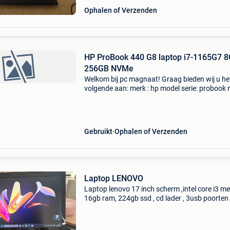
Ophalen of Verzenden
HP ProBook 440 G8 laptop i7-1165G7 
256GB NVMe
Welkom bij pc magnaat! Graag bieden wij u he
volgende aan: merk : hp model serie: probook
type: 440 g8 processor: intel core i7 processor
i7-1165g7 generatie: 11e generatie aantal pro
Gebruikt
Ophalen of Verzenden
Laptop LENOVO
Laptop lenovo 17 inch scherm ,intel core i3 me
16gb ram, 224gb ssd , cd lader , 3usb poorten
hdmi , numeriek azerty klavier ,lader , window
en vele andere programma&#39;s voorgeladen