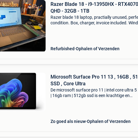
Razer Blade 18 - i9-13950HX - RTX4070
QHD - 32GB - 1TB
Razer blade 18 laptop, practially unused, perf
condition. Box, charger, invoice included. Wi
11 installed. Cpu: i9-13950hx gpu: rtx4070 scr
qhd ram: 32gb storage: 1tb qwerty
Refurbished
Ophalen of Verzenden
Microsoft Surface Pro 11 13 , 16GB , 
SSD , Core Ultra
De microsoft surface pro 11 | intel core ultra 
| 16gb ram | 512gb ssd is een krachtige en
veelzijdige 2-in-1 laptop die de prestaties van 
laptop combineert met de flexibiliteit van een t
Zo goed als nieuw
Ophalen of Verzenden