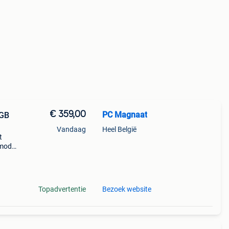
€ 359,00
PC Magnaat
8GB
Vandaag
Heel België
t
 model
 type:
cess
Topadvertentie
Bezoek website