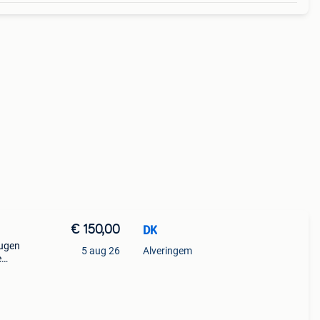
€ 150,00
DK
eugen
5 aug 26
Alveringem
e
e
wezig