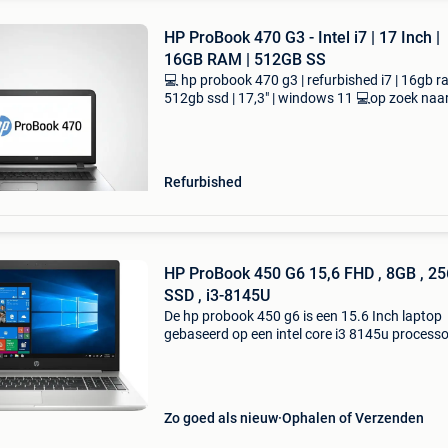
HP ProBook 470 G3 - Intel i7 | 17 Inch |
16GB RAM | 512GB SS
💻 hp probook 470 g3 | refurbished i7 | 16gb r
512gb ssd | 17,3" | windows 11 💻op zoek naa
krachtige en ruime laptop voor werk, studie of
entertainment? Deze hp probook 470 g3 biedt
Refurbished
HP ProBook 450 G6 15,6 FHD , 8GB , 2
SSD , i3-8145U
De hp probook 450 g6 is een 15.6 Inch laptop
gebaseerd op een intel core i3 8145u process
8 gb geheugen. Het gewicht bedraagt 2000 g
De notebook heeft een scherm met een resolut
van 1920x1
Zo goed als nieuw
Ophalen of Verzenden