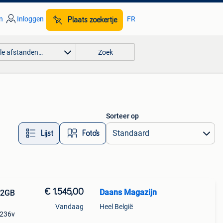
n
Inloggen
FR
Plaats zoekertje
lle afstanden…
Zoek
Sorteer op
Lijst
Foto’s
€ 1.545,00
Daans Magazijn
512GB
Vandaag
Heel België
5 236v