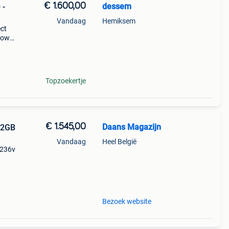
€ 1.600,00
dessem
 -
Vandaag
Hemiksem
ect
ndows
een:
Topzoekertje
€ 1.545,00
Daans Magazijn
512GB
Vandaag
Heel België
5 236v
een
abl
Bezoek website