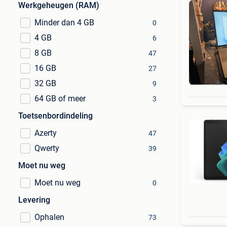
Werkgeheugen (RAM)
Minder dan 4 GB
0
4 GB
6
8 GB
47
16 GB
27
32 GB
9
64 GB of meer
3
Toetsenbordindeling
Azerty
47
Qwerty
39
Moet nu weg
Moet nu weg
0
Levering
Ophalen
73