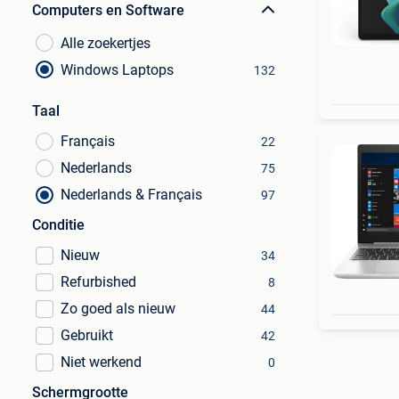
Computers en Software
Alle zoekertjes
Windows Laptops
132
Taal
Français
22
Nederlands
75
Nederlands & Français
97
Conditie
Nieuw
34
Refurbished
8
Zo goed als nieuw
44
Gebruikt
42
Niet werkend
0
Schermgrootte