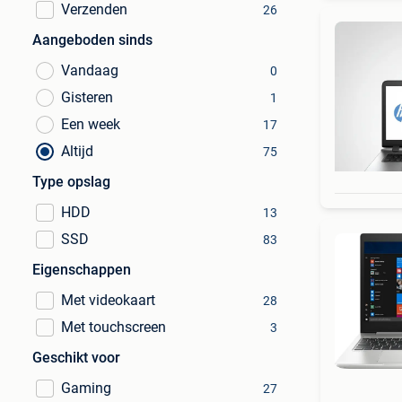
Verzenden
26
Aangeboden sinds
Vandaag
0
Gisteren
1
Een week
17
Altijd
75
Type opslag
HDD
13
SSD
83
Eigenschappen
Met videokaart
28
Met touchscreen
3
Geschikt voor
Gaming
27