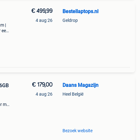
€ 499,99
Bestellaptops.nl
4 aug 26
Geldrop
am |
r een
 gro
€ 179,00
Daans Magazijn
56GB
4 aug 26
Heel België
or met
ram.
ie
Bezoek website