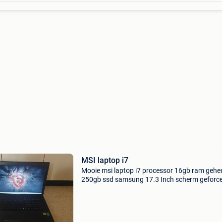
MSI laptop i7
Mooie msi laptop i7 processor 16gb ram geh
250gb ssd samsung 17.3 Inch scherm geforc
gt760 nieuwe koelpasta windows 11 pro offic
pakket batterij nog goed zie foto... Lader aan