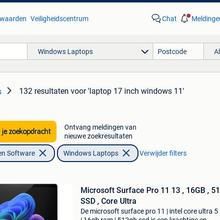
waarden
Veiligheidscentrum
Chat
Meldinge
Windows Laptops
A
132 resultaten
voor 'laptop 17 inch windows 11'
s
Ontvang meldingen van
 je zoekopdracht
nieuwe zoekresultaten
en Software
Windows Laptops
Verwijder filters
Microsoft Surface Pro 11 13 , 16GB , 
SSD , Core Ultra
De microsoft surface pro 11 | intel core ultra 