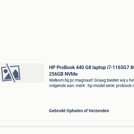
HP ProBook 440 G8 laptop i7-1165G7 
256GB NVMe
Welkom bij pc magnaat! Graag bieden wij u he
volgende aan: merk : hp model serie: probook
type: 440 g8 processor: intel core i7 processor
i7-1165g7 generatie: 11e generatie aantal pro
Gebruikt
Ophalen of Verzenden