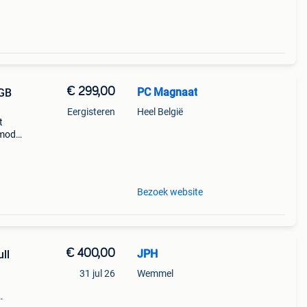
€ 299,00
PC Magnaat
Eergisteren
Heel België
t
 model
 type:
cess
Bezoek website
€ 400,00
JPH
ull
31 jul 26
Wemmel