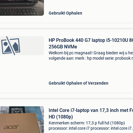
Gebruikt
Ophalen
HP ProBook 440 G7 laptop i5-10210U 8GB
256GB NVMe
Welkom bij pc magnaat! Graag bieden wij u he
volgende aan: merk : hp model serie: probook
type: 440 g7 processor: intel core i5 processor
i5-10210u generatie: 10e generatie aantal pro
Gebruikt
Ophalen of Verzenden
Intel Core i7-laptop van 17,3 inch met F
HD (1080p)
Kenmerken scherm: 17,3 p full hd (1080p)
processor: intel core i7 processor: intel core i7