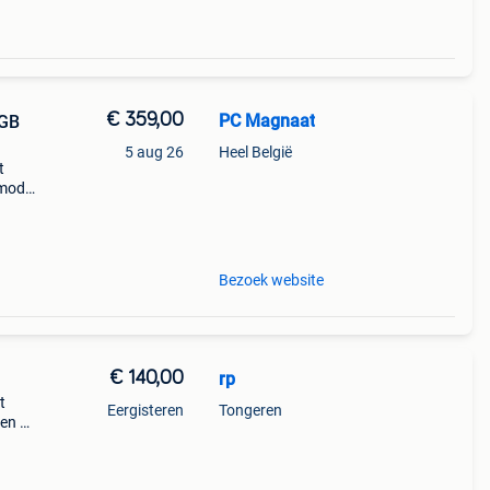
€ 359,00
PC Magnaat
8GB
5 aug 26
Heel België
t
 model
 type:
cess
Bezoek website
€ 140,00
rp
t
Eergisteren
Tongeren
 en 1
s 11
. To