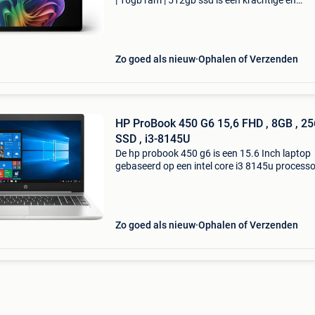
| 16gb ram | 512gb ssd is een krachtige en
veelzijdige 2-in-1 laptop die de prestaties van 
laptop combineert met de flexibiliteit van een t
Zo goed als nieuw
Ophalen of Verzenden
HP ProBook 450 G6 15,6 FHD , 8GB , 2
SSD , i3-8145U
De hp probook 450 g6 is een 15.6 Inch laptop
gebaseerd op een intel core i3 8145u process
8 gb geheugen. Het gewicht bedraagt 2000 g
De notebook heeft een scherm met een resolut
van 1920x1
Zo goed als nieuw
Ophalen of Verzenden