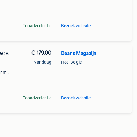
een
abl
Topadvertentie
Bezoek website
€ 179,00
Daans Magazijn
56GB
Vandaag
Heel België
or met
ram.
ie
Topadvertentie
Bezoek website