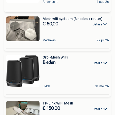
Anderlecht
4 aug 26
Mesh wifi systeem (3 nodes + router)
€ 80,00
Details
Mechelen
29 jul 26
Orbi-Mesh WiFi
Bieden
Details
Ukkel
31 mei 26
TP-Link WiFi Mesh
€ 150,00
Details