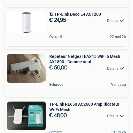
📶 TP-Link Deco E4 AC1200
€ 24,95
Details
Overpelt
22 mei 26
Répéteur Netgear EAX15 WiFi 6 Mesh
AX1800 - Comme neuf
€ 50,00
Details
Belgrade
Vandaag
TP-Link RE650 AC2600 Amplificateur
Wi-Fi Mesh
€ 48,00
Details
Bornem
19 jun 26