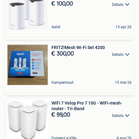
€ 100,00
Details
Aalst
13 apr 26
FRITZ!Mesh Wi-Fi Set 4200
€ 300,00
Details
Kampenhout
15 mei 26
WiFi 7 Velop Pro 7 10G - WiFi-mesh-
router - Tri-Band
€ 99,00
Details
Fosses-La-Ville
4 aug 26