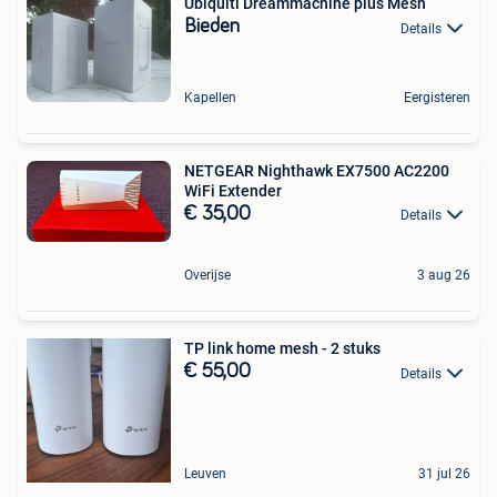
Ubiquiti Dreammachine plus Mesh
Bieden
Details
Kapellen
Eergisteren
NETGEAR Nighthawk EX7500 AC2200
WiFi Extender
€ 35,00
Details
Overijse
3 aug 26
TP link home mesh - 2 stuks
€ 55,00
Details
Leuven
31 jul 26