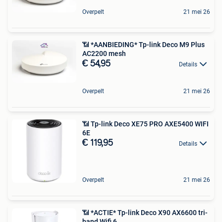
Overpelt
21 mei 26
📶 *AANBIEDING* Tp-link Deco M9 Plus
AC2200 mesh
€ 54,95
Details
Overpelt
21 mei 26
📶 Tp-link Deco XE75 PRO AXE5400 WIFI
6E
€ 119,95
Details
Overpelt
21 mei 26
📶 *ACTIE* Tp-link Deco X90 AX6600 tri-
band Wifi 6