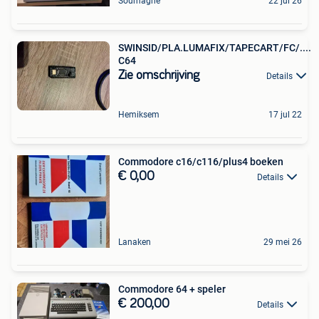
Soumagne
22 jul 26
SWINSID/PLA.LUMAFIX/TAPECART/FC/....
C64
Zie omschrijving
Details
Hemiksem
17 jul 22
Commodore c16/c116/plus4 boeken
€ 0,00
Details
Lanaken
29 mei 26
Commodore 64 + speler
€ 200,00
Details