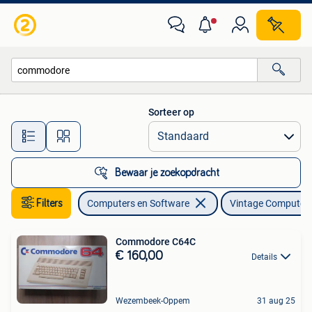
Vintage Computers
Sorteer op
Alle afstanden…
Bewaar je zoekopdracht
Filters
Computers en Software
Vintage Computer
Commodore C64C
€ 160,00
Details
Wezembeek-Oppem
31 aug 25