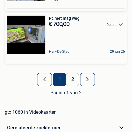
Pc met mag weg
€ 700,00
Details
Herk-De-Stad
29 jun 26
1
2
Pagina 1 van 2
gtx 1060 in Videokaarten
Gerelateerde zoektermen