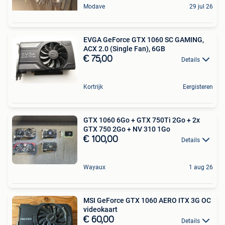
Modave
29 jul 26
EVGA GeForce GTX 1060 SC GAMING,
ACX 2.0 (Single Fan), 6GB
€ 75,00
Details
Kortrijk
Eergisteren
GTX 1060 6Go + GTX 750Ti 2Go + 2x
GTX 750 2Go + NV 310 1Go
€ 100,00
Details
Wayaux
1 aug 26
MSI GeForce GTX 1060 AERO ITX 3G OC
videokaart
€ 60,00
Details