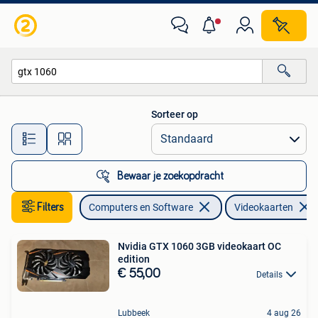
Videokaarten
Sorteer op
Alle afstanden…
Bewaar je zoekopdracht
Filters
Computers en Software
Videokaarten
Nvidia GTX 1060 3GB videokaart OC
edition
€ 55,00
Details
Lubbeek
4 aug 26