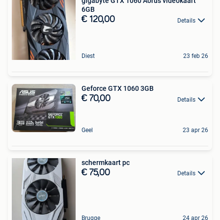
gigabyte GTX 1060 Aorus videokaart
6GB
€ 120,00
Details
Diest
23 feb 26
Geforce GTX 1060 3GB
€ 70,00
Details
Geel
23 apr 26
schermkaart pc
€ 75,00
Details
Brugge
24 apr 26