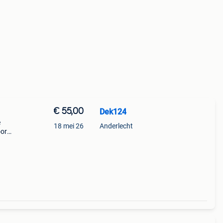
€ 55,00
Dek124
e
18 mei 26
Anderlecht
oor
 •