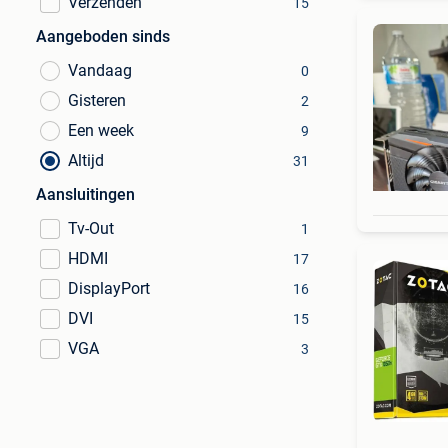
Verzenden
15
Aangeboden sinds
Vandaag
0
Gisteren
2
Een week
9
Altijd
31
Aansluitingen
Tv-Out
1
HDMI
17
DisplayPort
16
DVI
15
VGA
3