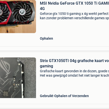
MSI Nvidia GeForce GTX 1050 Ti GAM
4G
Geforce gtx 1050 ti gaming x 4g werkt perfect
kan zonder problemen verschillende games sp
Verkoop na aankoop van een nieuwe grafisch
kaart.
Ophalen
Strix GTX1050TI 04g grafische kaart vo
gaming
Grafische kaart gevonden in de dozen, goede 
Het was gewijzigd omdat het niet langer krach
genoeg was om zonder vertraging online te sp
Apex legends zonder doos.
Gebruikt
Ophalen of Verzenden