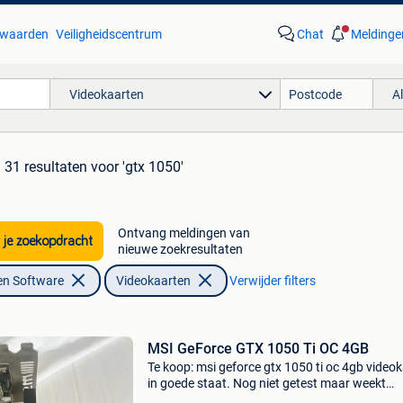
waarden
Veiligheidscentrum
Chat
Meldinge
Videokaarten
A
31 resultaten
voor 'gtx 1050'
Ontvang meldingen van
 je zoekopdracht
nieuwe zoekresultaten
en Software
Videokaarten
Verwijder filters
MSI GeForce GTX 1050 Ti OC 4GB
Te koop: msi geforce gtx 1050 ti oc 4gb video
in goede staat. Nog niet getest maar weekt
normaal perfect perfect en is altijd zonder