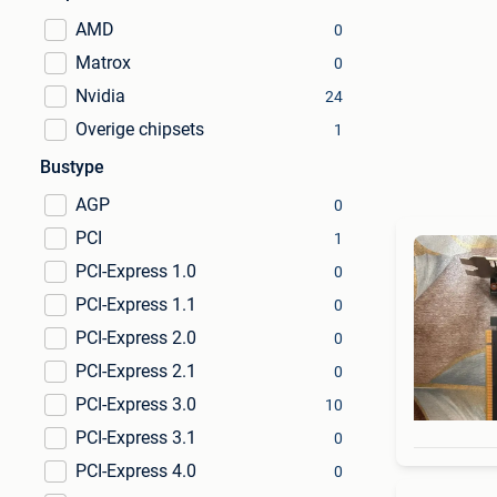
AMD
0
Matrox
0
Nvidia
24
Overige chipsets
1
Bustype
AGP
0
PCI
1
PCI-Express 1.0
0
PCI-Express 1.1
0
PCI-Express 2.0
0
PCI-Express 2.1
0
PCI-Express 3.0
10
PCI-Express 3.1
0
PCI-Express 4.0
0