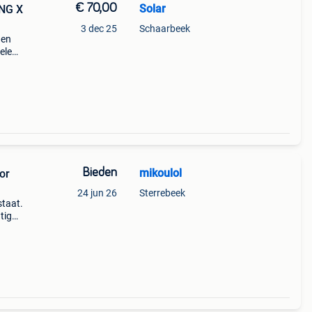
€ 70,00
Solar
ING X
3 dec 25
Schaarbeek
 en
elen.
e
Bieden
mikoulol
or
24 jun 26
Sterrebeek
staat.
tig
elen.