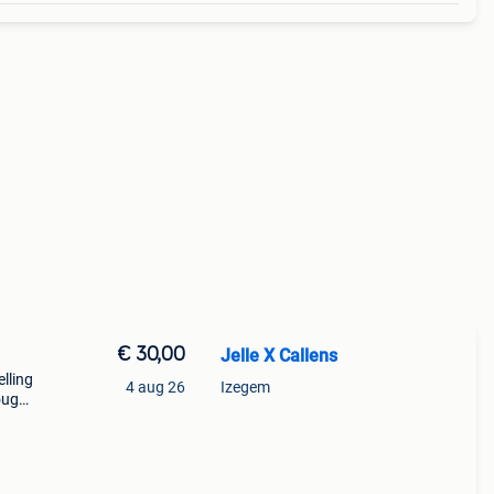
€ 30,00
Jelle X Callens
lling
4 aug 26
Izegem
ought