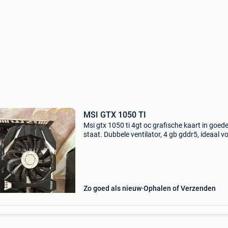
MSI GTX 1050 TI
Msi gtx 1050 ti 4gt oc grafische kaart in goed
staat. Dubbele ventilator, 4 gb gddr5, ideaal v
1080p-gaming of als reservekaart. • merk: msi
model: gtx 1050 ti 4gt oc • ram: 4 gb
Zo goed als nieuw
Ophalen of Verzenden