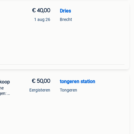
€ 40,00
Dries
1 aug 26
Brecht
€ 50,00
tongeren station
 koop
he
Eergisteren
Tongeren
gen: 4
en