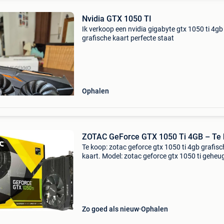
Nvidia GTX 1050 TI
Ik verkoop een nvidia gigabyte gtx 1050 ti 4gb
grafische kaart perfecte staat
Ophalen
ZOTAC GeForce GTX 1050 Ti 4GB – Te
Te koop: zotac geforce gtx 1050 ti 4gb grafisc
kaart. Model: zotac geforce gtx 1050 ti geheu
gb gddr5 werkt perfect compact model met 1
ventilator ideaal voor gaming, multimedia of e
eenvoud
Zo goed als nieuw
Ophalen