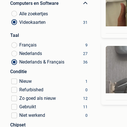
Computers en Software
Alle zoekertjes
Videokaarten
31
Taal
Français
9
Nederlands
27
Nederlands & Français
36
Conditie
Nieuw
1
Refurbished
0
Zo goed als nieuw
12
Gebruikt
11
Niet werkend
0
Chipset