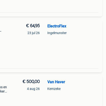
€ 64,95
ElectroFlex
–
23 jul 26
Ingelmunster
ing,
asus
€ 500,00
Van Haver
os en
4 aug 26
Kemzeke
rkere
bruikt