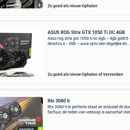
Zo goed als nieuw
Ophalen
ASUS ROG Strix GTX 1050 Ti OC 4GB
Asus rog strix gtx 1050 ti oc 4gb – 4gb gddr5 
directcu ii – 0db – aura sync een degelijke en
zuinige gtx 1050 ti 4gb voor lichte 1080p gam
e‑sports, multimedia en dagelijks gebruik. De 
rog
Zo goed als nieuw
Ophalen of Verzenden
Rtx 3080 ti
Rtx 3080 ti in perfecte staat en inclusief de do
factuur, de reden van verkoop is aanschaf ste
gpu. De kaart werkt nog perfect en is nooit ge
om te minen of dergelijke, heeft €120