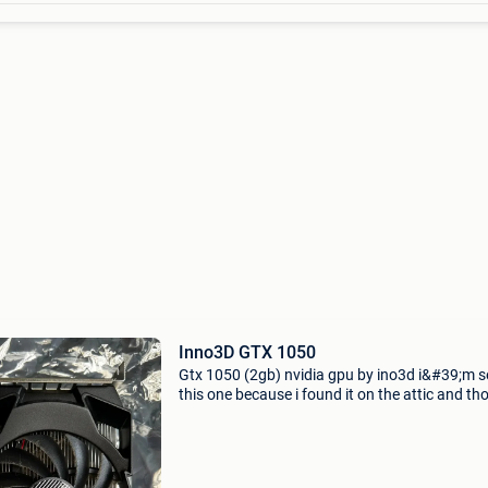
Inno3D GTX 1050
Gtx 1050 (2gb) nvidia gpu by ino3d i&#39;m se
this one because i found it on the attic and th
someone could still put this to some use.