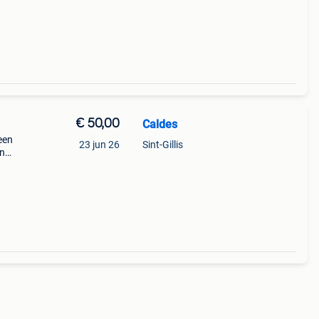
g,
€ 50,00
Caldes
een
23 jun 26
Sint-Gillis
jn