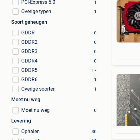
PCI-Express 5.0
1
Overige typen
1
Soort geheugen
GDDR
0
GDDR2
0
GDDR3
0
GDDR4
0
GDDR5
17
GDDR6
1
Overige soorten
1
Moet nu weg
Moet nu weg
0
Levering
Ophalen
30