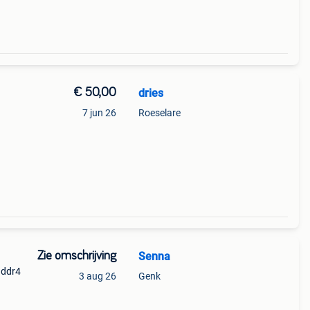
€ 50,00
dries
7 jun 26
Roeselare
Zie omschrijving
Senna
 ddr4
3 aug 26
Genk