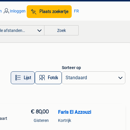
n
Inloggen
FR
Plaats zoekertje
lle afstanden…
Zoek
Sorteer op
Lijst
Foto’s
€ 80,00
Faris El Azzouzi
kaart
Gisteren
Kortrijk