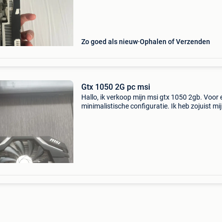
problemen gebruikt. Ideaal voor budgetgamin
esports-titels e
Zo goed als nieuw
Ophalen of Verzenden
Gtx 1050 2G pc msi
Hallo, ik verkoop mijn msi gtx 1050 2gb. Voor 
minimalistische configuratie. Ik heb zojuist mi
setup geüpgraded. Sint-gillis ophalen, niet
verzonden