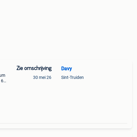
Zie omschrijving
Davy
ium
30 mei 26
Sint-Truiden
 6
49€
€