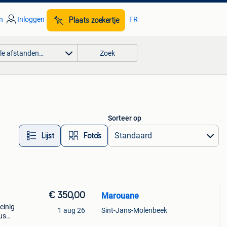
n
Inloggen
FR
Plaats zoekertje
lle afstanden…
Zoek
Sorteer op
Lijst
Foto’s
€ 350,00
Marouane
einig
1 aug 26
Sint-Jans-Molenbeek
us