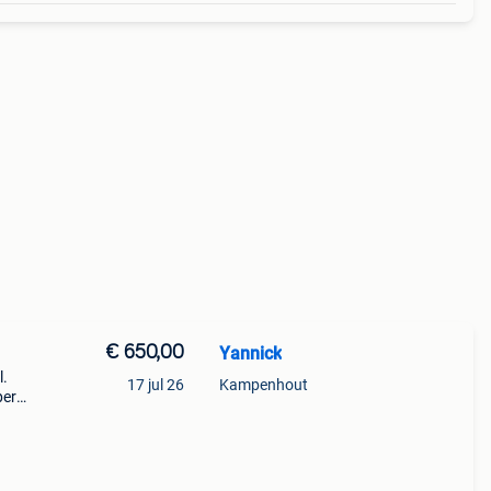
€ 650,00
Yannick
l.
17 jul 26
Kampenhout
per
je