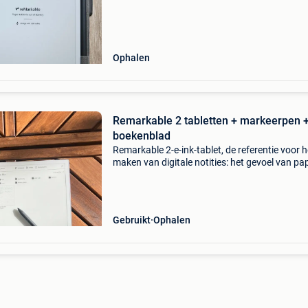
Ophalen
Remarkable 2 tabletten + markeerpen 
boekenblad
Remarkable 2-e-ink-tablet, de referentie voor h
maken van digitale notities: het gevoel van pap
zonder dat de notebooks zich ophopen. 10,3”
Antireflectiescherm, perfect in direct zonlicht,
Gebruikt
Ophalen