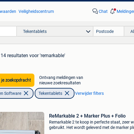
waarden
Veiligheidscentrum
Chat
Meldinge
Tekentablets
A
14 resultaten
voor 'remarkable'
Ontvang meldingen van
 je zoekopdracht
nieuwe zoekresultaten
en Software
Tekentablets
Verwijder filters
ReMarkable 2 + Marker Plus + Folio
Remarkable 2 te koop in perfecte staat, zeer w
gebruikt. Het wordt geleverd met de marker pl
(niet de normale pen) en de folio.