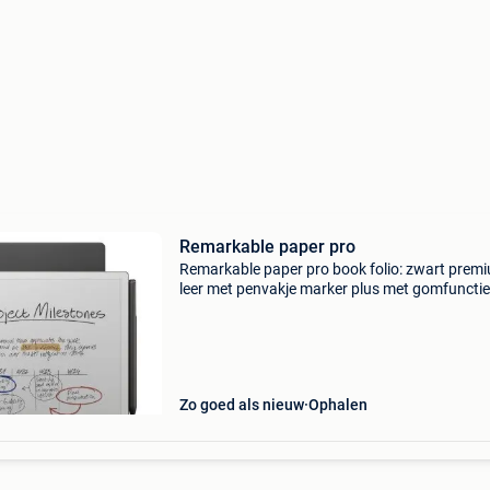
Remarkable paper pro
Remarkable paper pro book folio: zwart prem
leer met penvakje marker plus met gomfunctie
extra tips voor marker laadkabel nieuwprijs 8
als nieuw slechts 3 keer gebruikt: nu voor 700
Zo goed als nieuw
Ophalen