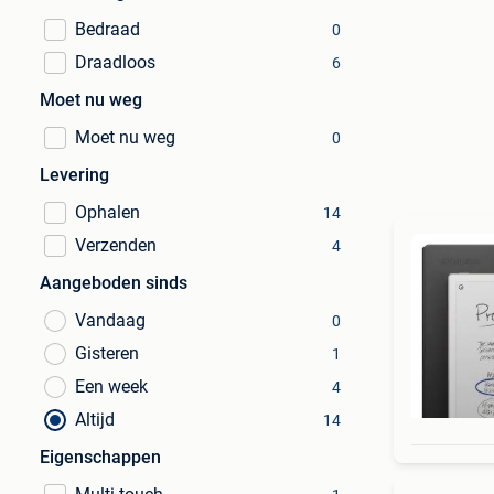
Bedraad
0
Draadloos
6
Moet nu weg
Moet nu weg
0
Levering
Ophalen
14
Verzenden
4
Aangeboden sinds
Vandaag
0
Gisteren
1
Een week
4
Altijd
14
Eigenschappen