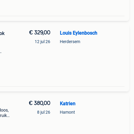
€ 329,00
Louis Eylenbosch
ook
12 jul 26
Herdersem
 geen
€ 380,00
Katrien
doos,
8 jul 26
Hamont
ruikt,