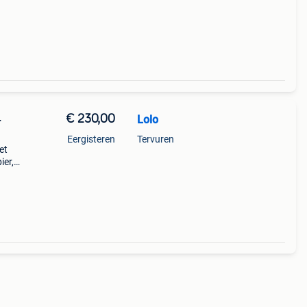
€ 230,00
Lolo
+
Eergisteren
Tervuren
et
ier,
 batte