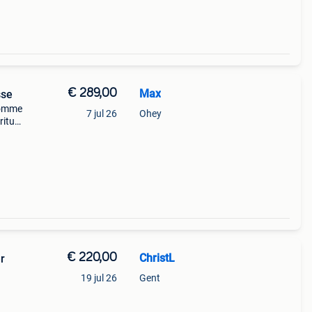
€ 289,00
Max
sse
 comme
7 jul 26
Ohey
riture
n
€ 220,00
ChristL
r
19 jul 26
Gent