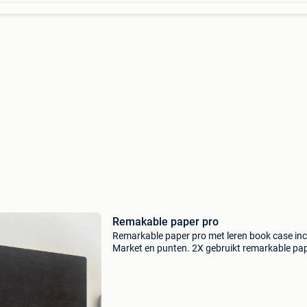
Remakable paper pro
Remarkable paper pro met leren book case inc
Market en punten. 2X gebruikt remarkable pa
pro book folio: zwart premium leer met penvak
marker plus met gomfunctie 6 extra tips voor
marker