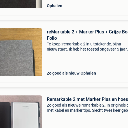
Ophalen
reMarkable 2 + Marker Plus + Grijze B
Folio
Te koop: remarkable 2 in uitstekende, bijna
nieuwstaat. Ik heb het toestel ongeveer 5 jaar
geleden gekocht, maar uiteindelijk nauwelijks
gebruikt. Het werkt perfect en vertoont vrijwel
gebruikssp
Zo goed als nieuw
Ophalen
Remarkable 2 met Marker Plus en hoes
Zo goed als nieuwe remarkable 2. In originele 
met kabel en marker tips. Slecht twee keer geb
daarom gaat deze weg.