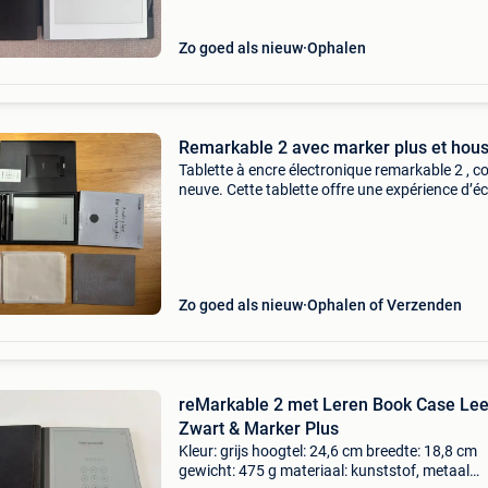
Zo goed als nieuw
Ophalen
Remarkable 2 avec marker plus et hou
Tablette à encre électronique remarkable 2 ,
neuve. Cette tablette offre une expérience d’éc
proche du papier. Fine et légère, elle permet de
prendre des notes, lire et annoter des docume
Zo goed als nieuw
Ophalen of Verzenden
reMarkable 2 met Leren Book Case Lee
Zwart & Marker Plus
Kleur: grijs hoogtel: 24,6 cm breedte: 18,8 cm
gewicht: 475 g materiaal: kunststof, metaal