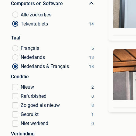
Computers en Software
Alle zoekertjes
Tekentablets
14
Taal
Français
5
Nederlands
13
Nederlands & Français
18
Conditie
Nieuw
2
Refurbished
0
Zo goed als nieuw
8
Gebruikt
1
Niet werkend
0
Verbinding