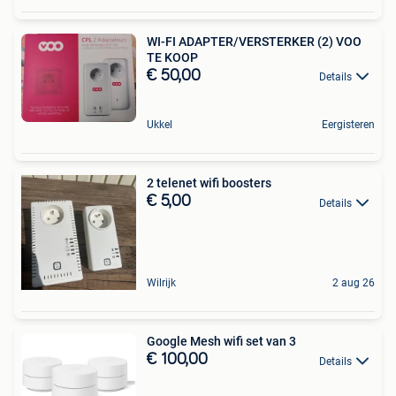
WI-FI ADAPTER/VERSTERKER (2) VOO
TE KOOP
€ 50,00
Details
Ukkel
Eergisteren
2 telenet wifi boosters
€ 5,00
Details
Wilrijk
2 aug 26
Google Mesh wifi set van 3
€ 100,00
Details