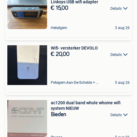
Linksys USB wifi adapter
€ 15,00
Details
Hekelgem
3 aug 26
Wifi- versterker DEVOLO
€ 20,00
Details
Petegem-Aan-De-Schelde + Deel Van Oudenaarde
5 aug 26
ac1200 dual band whole whome wifi
system NIEUW
Bieden
Details