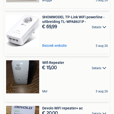
Brugge
5 aug 26
SHOMWODEL TP-Link WiFi powerline -
uitbreiding TL-WPA8631P -
€ 69,99
Details
Bezoek website
5 aug 26
Wifi Repeater
€ 15,00
Details
Mol
3 aug 26
Devolo WiFi repeater+ ac
€ 20,00
Details