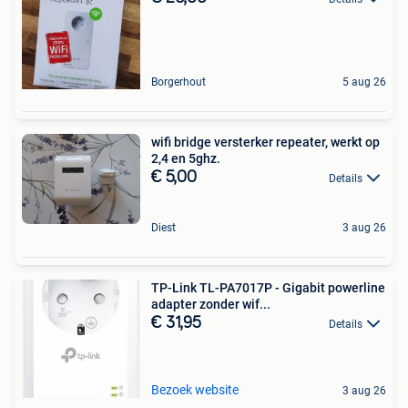
Borgerhout
5 aug 26
wifi bridge versterker repeater, werkt op
2,4 en 5ghz.
€ 5,00
Details
Diest
3 aug 26
TP-Link TL-PA7017P - Gigabit powerline
adapter zonder wif...
€ 31,95
Details
Bezoek website
3 aug 26