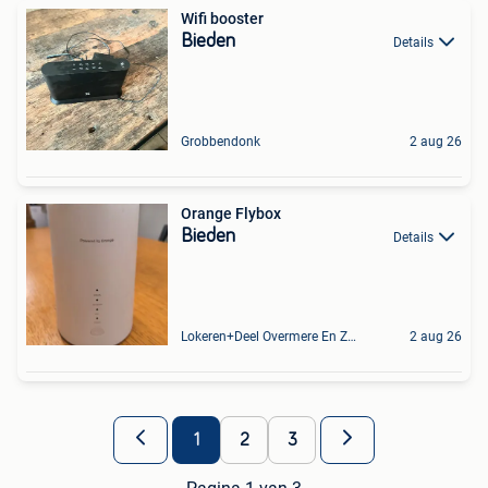
Wifi booster
Bieden
Details
Grobbendonk
2 aug 26
Orange Flybox
Bieden
Details
Lokeren+Deel Overmere En Zele
2 aug 26
1
2
3