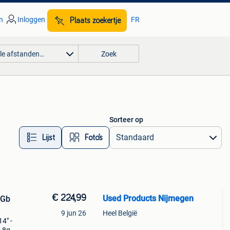
n
Inloggen
FR
Plaats zoekertje
lle afstanden…
Zoek
Sorteer op
Lijst
Foto’s
€ 224,99
Used Products Nijmegen
6Gb
9 jun 26
Heel België
4" -