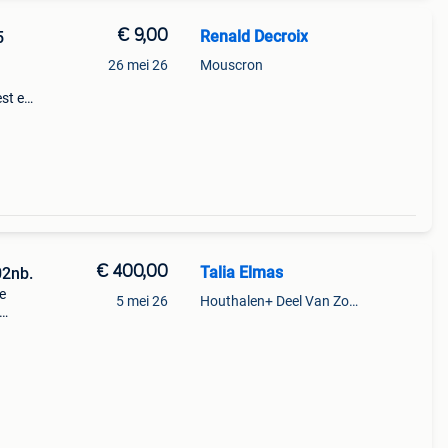
€ 9,00
Renald Decroix
5
26 mei 26
Mouscron
est en
/pa-
01
€ 400,00
Talia Elmas
02nb.
de
5 mei 26
Houthalen+ Deel Van Zonhoven En Zolder