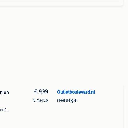
€ 9,99
Outletboulevard.nl
n en
5 mei 26
Heel België
an €