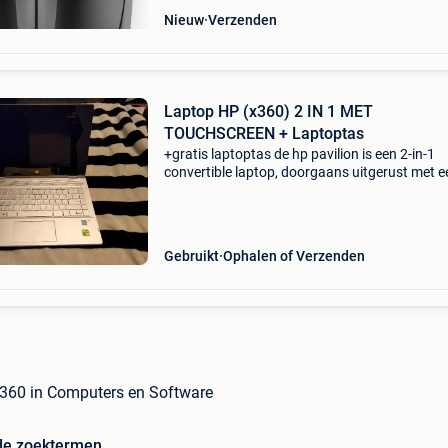
Nieuw
Verzenden
Laptop HP (x360) 2 IN 1 MET
TOUCHSCREEN + Laptoptas
+gratis laptoptas de hp pavilion is een 2-in-1
convertible laptop, doorgaans uitgerust met e
generatie intel core-processor, een 14-inch
touchscreen en een 360-graden scharnier.
Processor: intel
Gebruikt
Ophalen of Verzenden
x360 in Computers en Software
de zoektermen