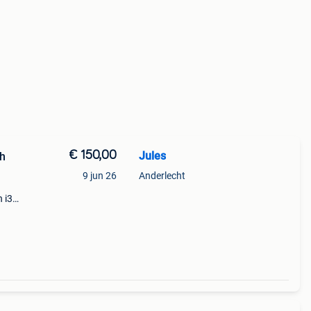
€ 150,00
Jules
ch
9 jun 26
Anderlecht
 i3
,
een