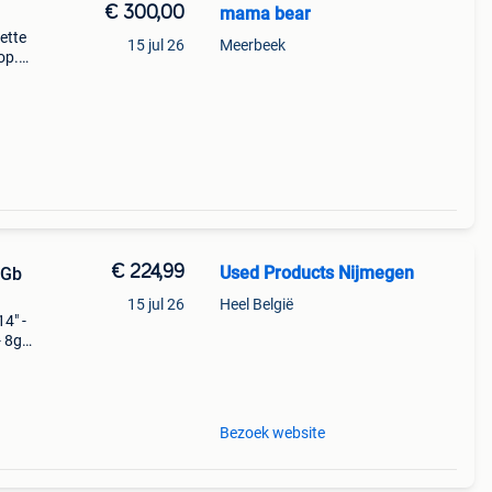
€ 300,00
mama bear
ette
15 jul 26
Meerbeek
op.
ebruik
 de
€ 224,99
Used Products Nijmegen
6Gb
15 jul 26
Heel België
4" -
- 8gb
el
Bezoek website