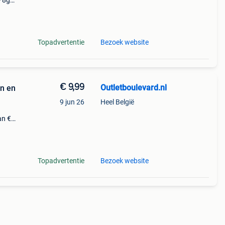
- 8gb
el
Topadvertentie
Bezoek website
€ 9,99
Outletboulevard.nl
n en
9 jun 26
Heel België
an €
Topadvertentie
Bezoek website