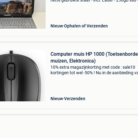
nette gebruikte staat - incl. Lader - 256gb ssd 
ram - 14 inch scherm -1920x1080 (full hd) - int
uhd graphics 64eus 12e gen - windows 11
Nieuw
Ophalen of Verzenden
Computer muis HP 1000 (Toetsenborde
muizen, Elektronica)
10% extra magazijnkorting met code : sale10
kortingen tot wel -50% ! Nu in de aanbieding v
19,99 voor € 9,99! Ontworpen voor comfort.
Geoptimaliseerd voor controle. Deze goed
ontworpen m
Nieuw
Verzenden