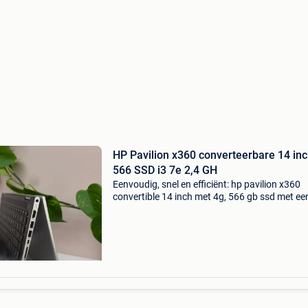
HP Pavilion x360 converteerbare 14 in
566 SSD i3 7e 2,4 GH
Eenvoudig, snel en efficiënt: hp pavilion x360
convertible 14 inch met 4g, 566 gb ssd met een
7e generatie 2,4 gigahertz-processor, 4 gb ram
touchscreen en in 360 graden om te zetten in 
tablet