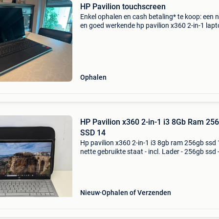
HP Pavilion touchscreen
Enkel ophalen en cash betaling* te koop: een n
en goed werkende hp pavilion x360 2-in-1 lapt
Ideaal voor studie, kantoorwerk of dagelijks g
dankzij het 360-graden scharnier, waarmee je
Ophalen
HP Pavilion x360 2-in-1 i3 8Gb Ram 25
SSD 14
Hp pavilion x360 2-in-1 i3 8gb ram 256gb ssd 1
nette gebruikte staat - incl. Lader - 256gb ssd 
ram - 14 inch scherm -1920x1080 (full hd) - int
uhd graphics 64eus 12e gen - windows 11
Nieuw
Ophalen of Verzenden