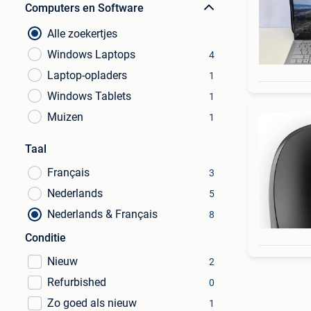
Computers en Software
Alle zoekertjes
Windows Laptops
4
Laptop-opladers
1
Windows Tablets
1
Muizen
1
Taal
Français
3
Nederlands
5
Nederlands & Français
8
Conditie
Nieuw
2
Refurbished
0
Zo goed als nieuw
1