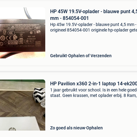
HP 45W 19.5V-oplader - blauwe punt 4,
mm - 854054-001
Hp 45w 19.5V-oplader - blauwe punt 4,5 mm -
origineel 854054-001 originele hp-oplader get
functioneel specificaties: - modell: hstnn-la40
1450-36hc - hp onderdeelnummer: 854054-0
(vervangt
Gebruikt
Ophalen of Verzenden
HP Pavilion x360 2-in-1 laptop 14-ek20
1 jaar gebruikt voor school. Is in een hele goe
staat. Geen krassen, met oplader erbij. 8 Ram,
512gb, ic5
Zo goed als nieuw
Ophalen