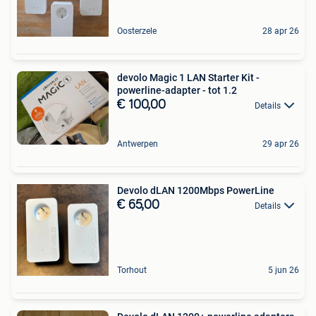
Oosterzele
28 apr 26
devolo Magic 1 LAN Starter Kit -
powerline-adapter - tot 1.2
€ 100,00
Details
Antwerpen
29 apr 26
Devolo dLAN 1200Mbps PowerLine
€ 65,00
Details
Torhout
5 jun 26