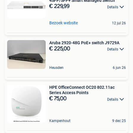
4SFP/SFP+ Smart Managed Switch
€ 229,99
Details
Bezoek website
12 jul 26
Aruba 2920-48G PoE+ switch J9729A
€ 225,00
Details
Heusden
6 jun 26
HPE OfficeConnect OC20 802.11ac
Series Access Points
€ 75,00
Details
Kampenhout
9 dec 25