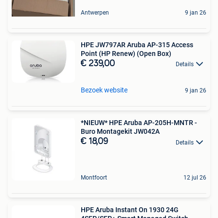
Antwerpen
9 jan 26
HPE JW797AR Aruba AP-315 Access
Point (HP Renew) (Open Box)
€ 239,00
Details
Bezoek website
9 jan 26
*NIEUW* HPE Aruba AP-205H-MNTR -
Buro Montagekit JW042A
€ 18,09
Details
Montfoort
12 jul 26
HPE Aruba Instant On 1930 24G