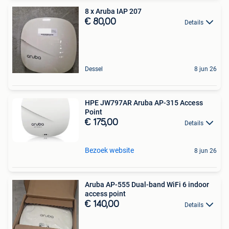
8 x Aruba IAP 207
€ 80,00
Details
Dessel
8 jun 26
HPE JW797AR Aruba AP-315 Access
Point
€ 175,00
Details
Bezoek website
8 jun 26
Aruba AP-555 Dual-band WiFi 6 indoor
access point
€ 140,00
Details