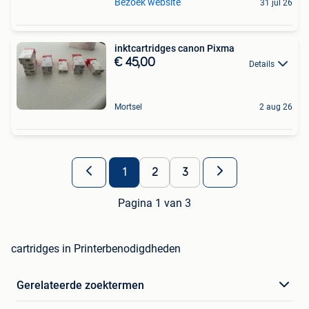
Bezoek website
31 jul 26
inktcartridges canon Pixma
€ 45,00
Details
Mortsel
2 aug 26
1
2
3
Pagina 1 van 3
cartridges in Printerbenodigdheden
Gerelateerde zoektermen