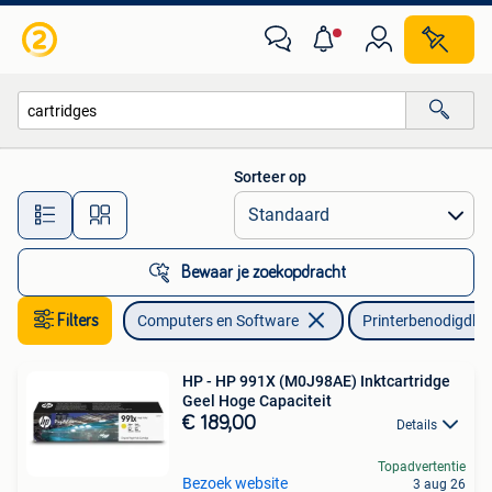
Printerbenodigdheden
Sorteer op
Alle afstanden…
Bewaar je zoekopdracht
Filters
Computers en Software
Printerbenodigdhe
HP - HP 991X (M0J98AE) Inktcartridge
Geel Hoge Capaciteit
€ 189,00
Details
Topadvertentie
Bezoek website
3 aug 26