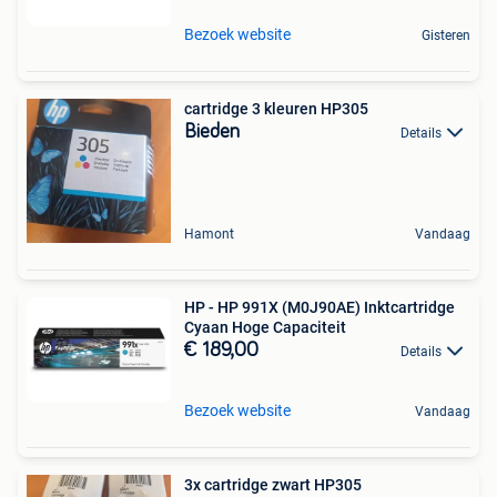
Bezoek website
Gisteren
cartridge 3 kleuren HP305
Bieden
Details
Hamont
Vandaag
HP - HP 991X (M0J90AE) Inktcartridge
Cyaan Hoge Capaciteit
€ 189,00
Details
Bezoek website
Vandaag
3x cartridge zwart HP305