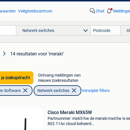
waarden
Veiligheidscentrum
Chat
Meldinge
Netwerk switches
A
14 resultaten
voor 'meraki'
Ontvang meldingen van
 je zoekopdracht
nieuwe zoekresultaten
en Software
Netwerk switches
Verwijder filters
Cisco Meraki MX65W
Partnummer: mx65-hw de meraki mx65w is e
802.11Ac cloud-beheerd
netwerkbeveiligingsapparaat dat is ontworp