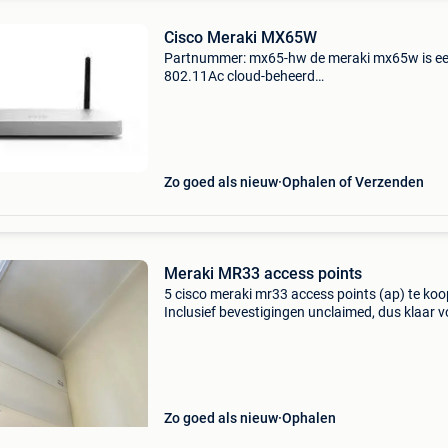
Cisco Meraki MX65W
Partnummer: mx65-hw de meraki mx65w is e
802.11Ac cloud-beheerd
netwerkbeveiligingsapparaat dat is ontworp
gedistribueerde netwerken snel, veilig en eenv
te beheren te maken. De mx65w zit
Zo goed als nieuw
Ophalen of Verzenden
Meraki MR33 access points
5 cisco meraki mr33 access points (ap) te koo
Inclusief bevestigingen unclaimed, dus klaar v
gebruik. Om deze ap&#39;s te gebruiken dien 
licentie aan te kopen. Prijs overeen te komen
Zo goed als nieuw
Ophalen