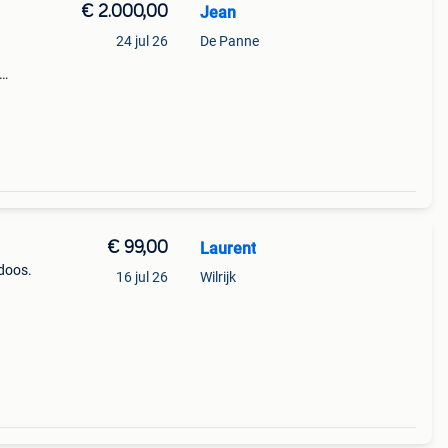
€ 2.000,00
Jean
24 jul 26
De Panne
 is
€ 99,00
Laurent
 doos.
16 jul 26
Wilrijk