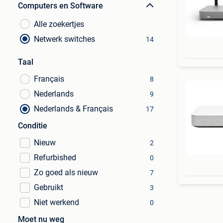
Computers en Software
Alle zoekertjes
Netwerk switches
14
Taal
Français
8
Nederlands
9
Nederlands & Français
17
Conditie
Nieuw
2
Refurbished
0
Zo goed als nieuw
7
Gebruikt
3
Niet werkend
0
Moet nu weg