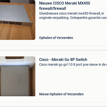
Nieuwe CISCO Meraki MX450
firewall/firewall
Gloednieuwe cisco meraki mx450-firewall, in
originele verpakking. Onbeperkte garantie van
cisco geleverd zonder licentie de meraki mx450
een beveiligings- en sd-wan-apparaat dat is
ontworpen om sd-
Ophalen of Verzenden
Cisco - Meraki Go 8P Switch
Cisco meraki go gs110 8 port poe nieuw in de
Nieuw
Ophalen of Verzenden