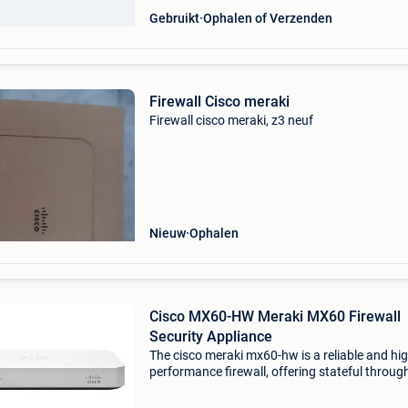
Gebruikt
Ophalen of Verzenden
Firewall Cisco meraki
Firewall cisco meraki, z3 neuf
Nieuw
Ophalen
Cisco MX60-HW Meraki MX60 Firewall
Security Appliance
The cisco meraki mx60-hw is a reliable and hig
performance firewall, offering stateful throug
of up to 100 mbps. Equipped with five 1gb rj-
ports, this device ensures seamless connectivi