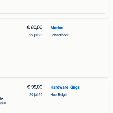
€ 80,00
Marion
29 jul 26
Schaerbeek
€ 99,00
Hardware Kings
29 jul 26
Heel België
h-
hput
45
ty for