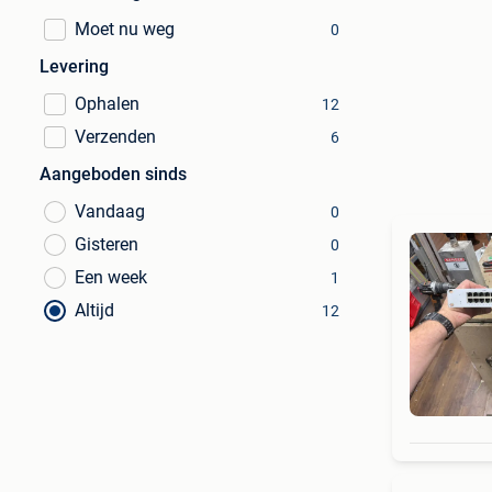
Moet nu weg
0
Levering
Ophalen
12
Verzenden
6
Aangeboden sinds
Vandaag
0
Gisteren
0
Een week
1
Altijd
12