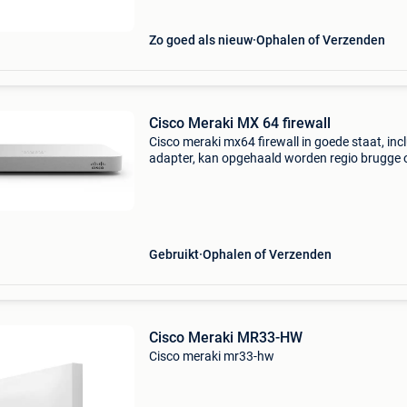
Zo goed als nieuw
Ophalen of Verzenden
Cisco Meraki MX 64 firewall
Cisco meraki mx64 firewall in goede staat, incl
adapter, kan opgehaald worden regio brugge 
verzonden worden met bpost. De cisco meraki
mx64 firewall is een compacte en krachtige se
en sd
Gebruikt
Ophalen of Verzenden
Cisco Meraki MR33-HW
Cisco meraki mr33-hw