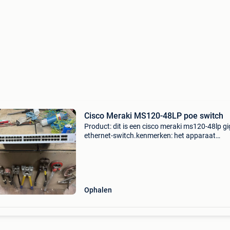
Cisco Meraki MS120-48LP poe switch
Product: dit is een cisco meraki ms120-48lp gi
ethernet-switch.kenmerken: het apparaat
ondersteunt cloudbeheer en vereist een actiev
meraki-licentie om volledig te
functioneren.specificaties: he
Ophalen