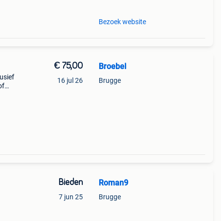
Bezoek website
€ 75,00
Broebel
usief
16 jul 26
Brugge
of
curity
Bieden
Roman9
7 jun 25
Brugge