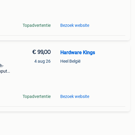
oudig
Topadvertentie
Bezoek website
€ 99,00
Hardware Kings
4 aug 26
Heel België
h-
hput
45
ty for
Topadvertentie
Bezoek website