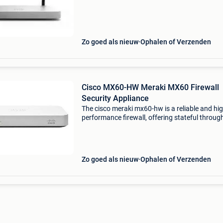
gedistribueerde netwerken snel, veilig en eenv
te beheren te maken. De mx65w zit
Zo goed als nieuw
Ophalen of Verzenden
Cisco MX60-HW Meraki MX60 Firewall
Security Appliance
The cisco meraki mx60-hw is a reliable and hig
performance firewall, offering stateful throug
of up to 100 mbps. Equipped with five 1gb rj-
ports, this device ensures seamless connectivi
Zo goed als nieuw
Ophalen of Verzenden