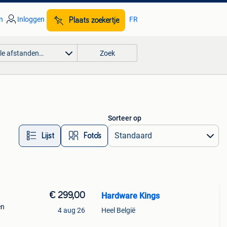
n
Inloggen
FR
Plaats zoekertje
lle afstanden…
Zoek
Sorteer op
Lijst
Foto’s
€ 299,00
Hardware Kings
en
4 aug 26
Heel België
en om