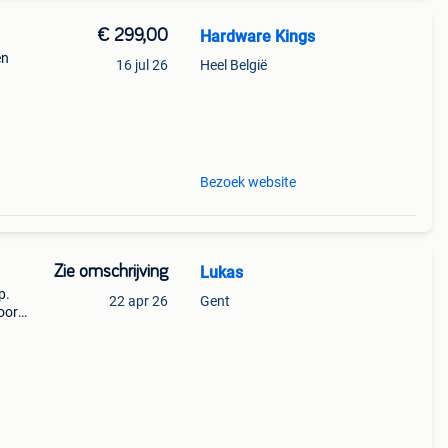
€ 299,00
Hardware Kings
en
16 jul 26
Heel België
en om
oudig
Bezoek website
Zie omschrijving
Lukas
p.
22 apr 26
Gent
oor
je een