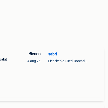
Bieden
sabri
gabit
4 aug 26
Liedekerke +Deel Borchtlombeek
e