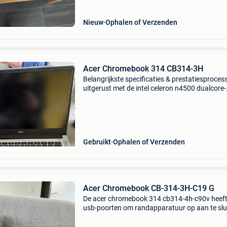
Nieuw
Ophalen of Verzenden
Acer Chromebook 314 CB314-3H
Belangrijkste specificaties & prestatiesprocess
uitgerust met de intel celeron n4500 dualcore-
processor. Deze is krachtig genoeg voor vlot
browsen, het typen van documenten en het
streamen van
Gebruikt
Ophalen of Verzenden
Acer Chromebook CB-314-3H-C19 G
De acer chromebook 314 cb314-4h-c90v heeft
usb-poorten om randapparatuur op aan te slu
maar is toch lekker compact. Deze chromebo
met gemiddelde snelheid is geschikt voor de ie