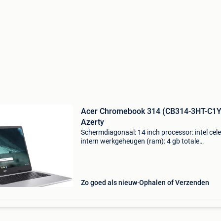
Acer Chromebook 314 (CB314-3HT-C1Y
Azerty
Schermdiagonaal: 14 inch processor: intel cel
intern werkgeheugen (ram): 4 gb totale
opslagcapaciteit: 64 gb videokaart chipset: int
uhd graphics paneeltype: ips paneel schrijf
verslagen in goog
Zo goed als nieuw
Ophalen of Verzenden