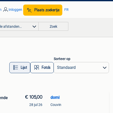
n
Inloggen
FR
Plaats zoekertje
lle afstanden…
Zoek
Sorteer op
Lijst
Foto’s
€ 105,00
domi
kende
28 jul 26
Couvin