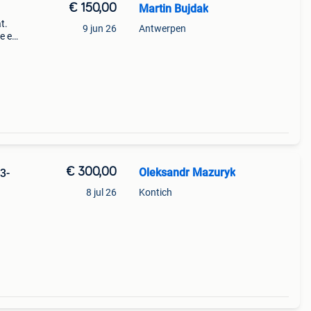
€ 150,00
Martin Bujdak
t.
9 jun 26
Antwerpen
e en
de
€ 300,00
Oleksandr Mazuryk
3-
8 jul 26
Kontich
32er