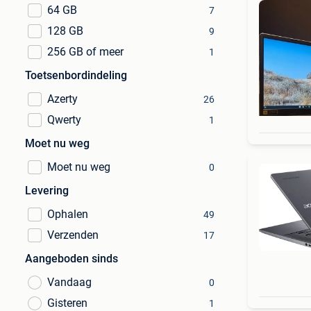
64 GB
7
128 GB
9
256 GB of meer
1
Toetsenbordindeling
Azerty
26
Qwerty
1
Moet nu weg
Moet nu weg
0
Levering
Ophalen
49
Verzenden
17
Aangeboden sinds
Vandaag
0
Gisteren
1