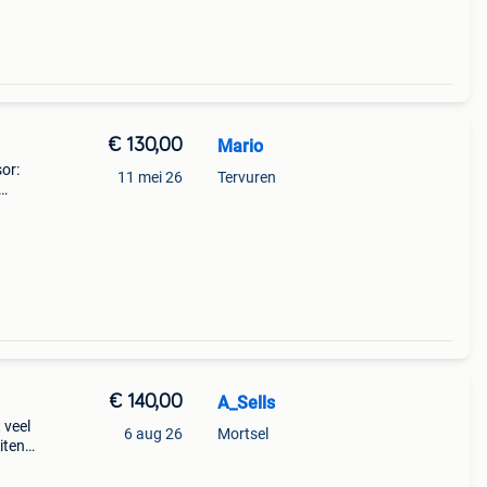
€ 130,00
Mario
or:
11 mei 26
Tervuren
€ 140,00
A_Sells
 veel
6 aug 26
Mortsel
iten,
ok
ts