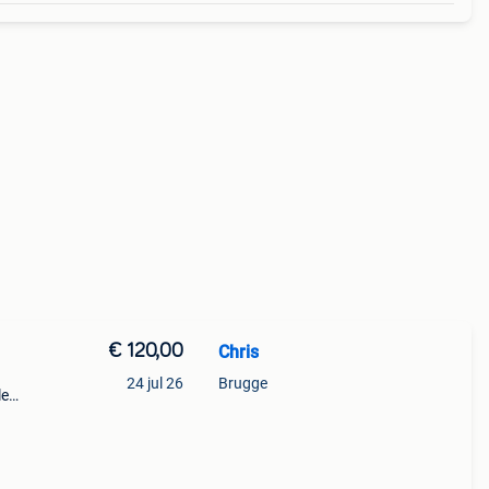
€ 120,00
Chris
24 jul 26
Brugge
le
staat
 geven