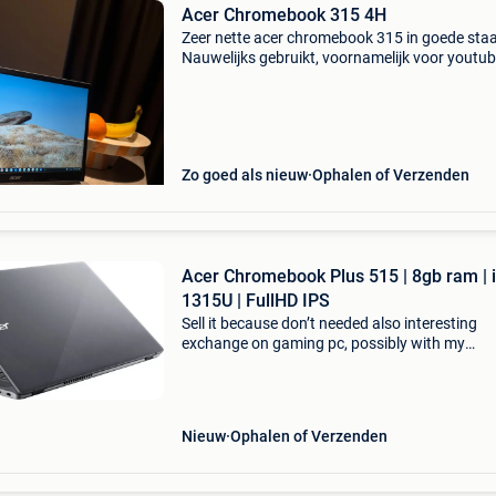
Acer Chromebook 315 4H
Zeer nette acer chromebook 315 in goede staa
Nauwelijks gebruikt, voornamelijk voor youtub
internet. Werkt perfect en wordt geleverd met 
originele oplader en originele doos. 15,6 Inch
scherm
Zo goed als nieuw
Ophalen of Verzenden
Acer Chromebook Plus 515 | 8gb ram | i
1315U | FullHD IPS
Sell it because don’t needed also interesting
exchange on gaming pc, possibly with my
surcharge i can show you the receipt for the
product acer chromebook plus 515 cb515-2h-
steel gray azerty keyb
Nieuw
Ophalen of Verzenden