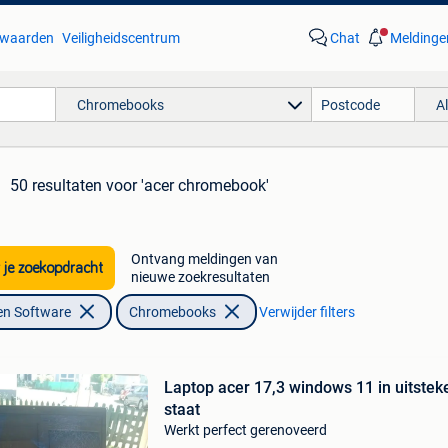
waarden
Veiligheidscentrum
Chat
Meldinge
Chromebooks
A
50 resultaten
voor 'acer chromebook'
Ontvang meldingen van
 je zoekopdracht
nieuwe zoekresultaten
en Software
Chromebooks
Verwijder filters
Laptop acer 17,3 windows 11 in uitste
staat
Werkt perfect gerenoveerd