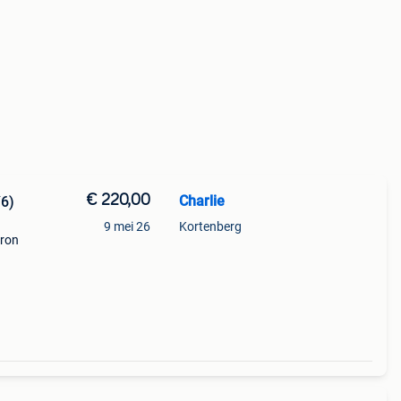
€ 220,00
Charlie
6)
9 mei 26
Kortenberg
eron
el