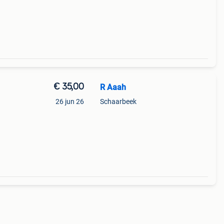
€ 35,00
R Aaah
26 jun 26
Schaarbeek