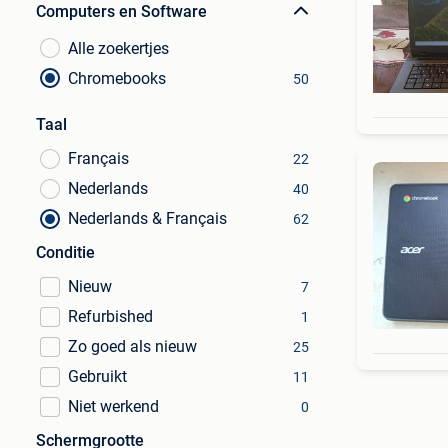
Computers en Software
Alle zoekertjes
Chromebooks
50
Taal
Français
22
Nederlands
40
Nederlands & Français
62
Conditie
Nieuw
7
Refurbished
1
Zo goed als nieuw
25
Gebruikt
11
Niet werkend
0
Schermgrootte