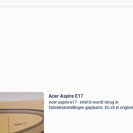
Acer Aspire E17
Acer aspire e17 - intel i3 wordt terug in
fabrieksinstellingen geplaatst. En zit in origine
doos. Van een ouder persoon die niet meer in 
is op er mee te werken. Zelf kan ik weinig info
w