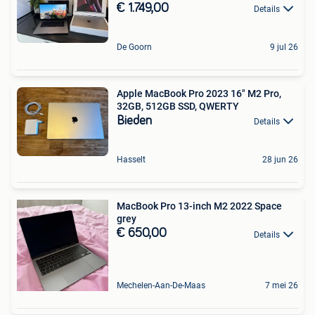
€ 1.749,00
Details
De Goorn
9 jul 26
Apple MacBook Pro 2023 16" M2 Pro,
32GB, 512GB SSD, QWERTY
Bieden
Details
Hasselt
28 jun 26
MacBook Pro 13-inch M2 2022 Space
grey
€ 650,00
Details
Mechelen-Aan-De-Maas
7 mei 26