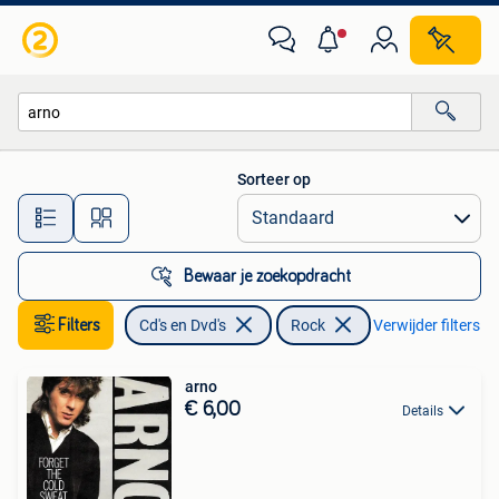
Vinyl | Rock
Sorteer op
Alle afstanden…
Bewaar je zoekopdracht
Filters
Cd's en Dvd's
Rock
Verwijder filters
arno
€ 6,00
Details