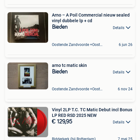
Arno – A Poil Commercial nieuw sealed
vinyl dubbele lp + cd
Bieden
Details
Oostende Zandvoorde +Oostende
6 jun 26
arno tc matic skin
Bieden
Details
Oostende Zandvoorde +Oostende
6 nov 24
Vinyl 2LP T.C. TC Matic Debut incl Bonus
LP RED RSD 2025 NEW
€ 129,95
Details
Ridderkerk (bij Rotterdam)
7 mei 25