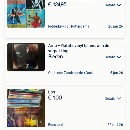
€ 124,95
Details
Ridderkerk (bij Rotterdam)
26 jan 26
Arno – Ratata vinyl lp nieuw in de
verpakking
Bieden
Details
Oostende Zandvoorde +Oostende
6 jun 26
Lp's
€ 1,00
Details
Boechout
22 mei 26