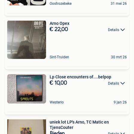
Oostrozebeke
31 mei 26
Arno Opex
€ 22,00
Details
Sint-Truiden
30 mrt 26
Lp Close encounters of....belpop
€ 10,00
Details
Westerlo
9 jan 26
uniek lot LP's Arno, TC Matic en
TjensCouter
Bieden
Details