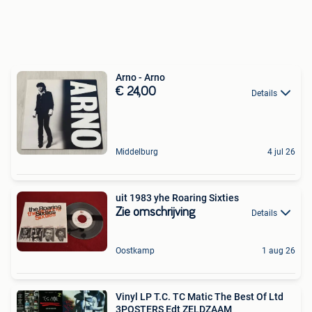
Arno - Arno
€ 24,00
Details
Middelburg
4 jul 26
uit 1983 yhe Roaring Sixties
Zie omschrijving
Details
Oostkamp
1 aug 26
Vinyl LP T.C. TC Matic The Best Of Ltd
3POSTERS Edt ZELDZAAM