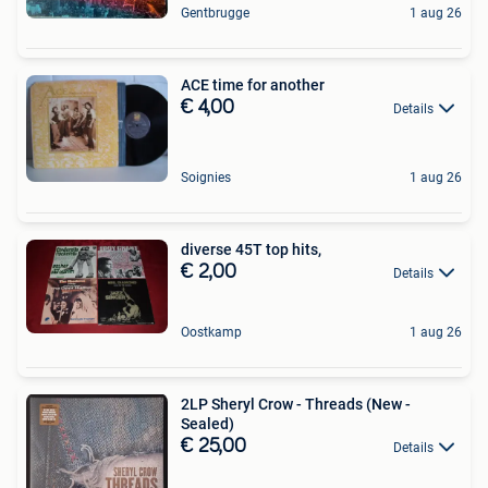
Gentbrugge
1 aug 26
ACE time for another
€ 4,00
Details
Soignies
1 aug 26
diverse 45T top hits,
€ 2,00
Details
Oostkamp
1 aug 26
2LP Sheryl Crow - Threads (New -
Sealed)
€ 25,00
Details