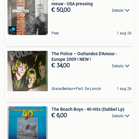
nieuw - USA pressing
€ 50,00
Details
Peer
1 aug 26
The Police – Outlandos D'Amour -
Europe 2009 ! NEW !
€ 34,00
Details
Grace-Berleur+Part. De Loncin
1 aug 26
The Beach Boys - 40 Hits (Dubbel Lp)
€ 6,00
Details