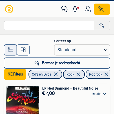
Vinyl | Rock
Sorteer op
Alle afstanden…
Bewaar je zoekopdracht
Filters
Cd's en Dvd's
Rock
Poprock
LP Neil Diamond – Beautiful Noise
€ 4,00
Details