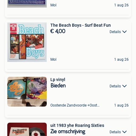
Mol
1 aug 26
The Beach Boys - Surf Beat Fun
€ 4,00
Details
Mol
1 aug 26
Lp vinyl
Bieden
Details
Oostende Zandvoorde +Oostende
1 aug 26
uit 1983 yhe Roaring Sixties
Zie omschrijving
Details