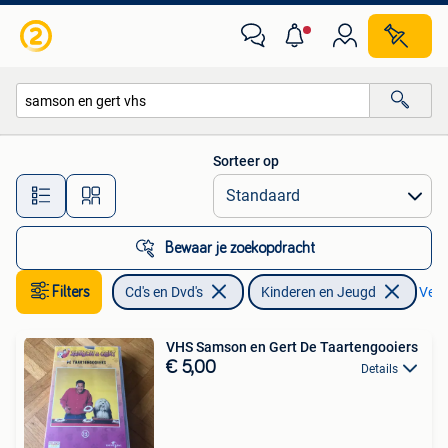
VHS | Kinderen en Jeugd
Sorteer op
Alle afstanden…
Bewaar je zoekopdracht
Filters
Cd's en Dvd's
Kinderen en Jeugd
Verwi
VHS Samson en Gert De Taartengooiers
€ 5,00
Details