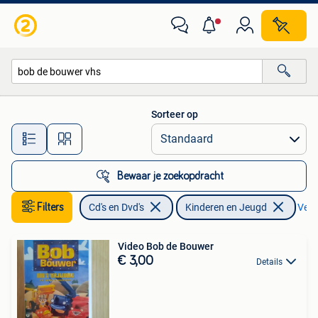
VHS | Kinderen en Jeugd
Sorteer op
Alle afstanden…
Bewaar je zoekopdracht
Filters
Cd's en Dvd's
Kinderen en Jeugd
Verwi
Video Bob de Bouwer
€ 3,00
Details