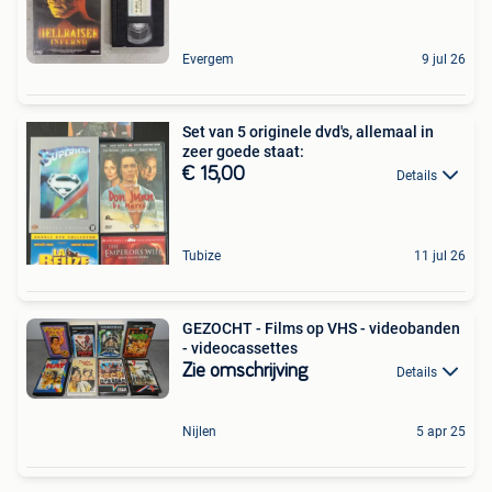
Evergem
9 jul 26
Set van 5 originele dvd's, allemaal in
zeer goede staat:
€ 15,00
Details
Tubize
11 jul 26
GEZOCHT - Films op VHS - videobanden
- videocassettes
Zie omschrijving
Details
Nijlen
5 apr 25