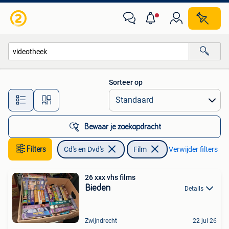
VHS | Film
Sorteer op
Alle afstanden…
Bewaar je zoekopdracht
Filters
Cd's en Dvd's
Film
Verwijder filters
26 xxx vhs films
Bieden
Details
Zwijndrecht
22 jul 26