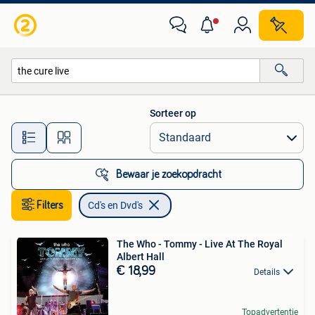
Cd's en Dvd's
Sorteer op
Alle afstanden…
Bewaar je zoekopdracht
Filters
Cd's en Dvd's
The Who - Tommy - Live At The Royal
Albert Hall
€ 18,99
Details
Topadvertentie