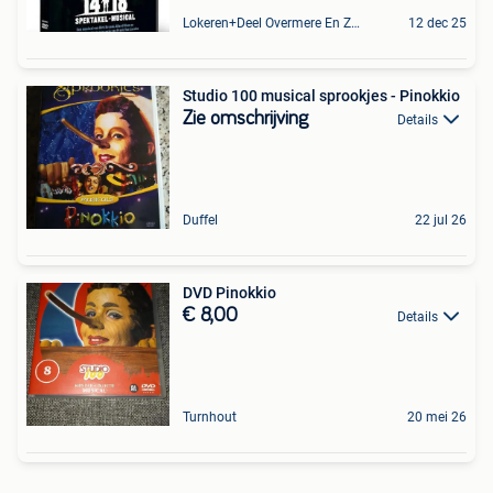
Lokeren+Deel Overmere En Zele
12 dec 25
Studio 100 musical sprookjes - Pinokkio
Zie omschrijving
Details
Duffel
22 jul 26
DVD Pinokkio
€ 8,00
Details
Turnhout
20 mei 26