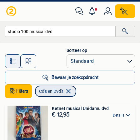
Cd's en Dvd's
Sorteer op
Alle afstanden…
Bewaar je zoekopdracht
Filters
Cd's en Dvd's
Ketnet musical Unidamu dvd
€ 12,95
Details