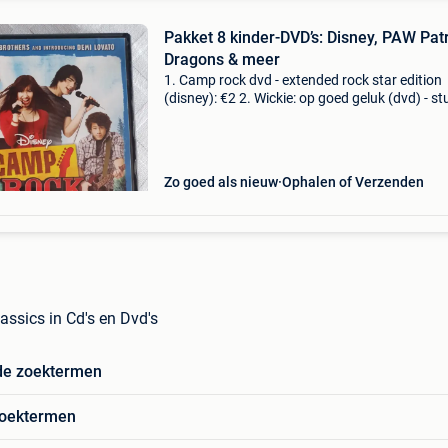
Pakket 8 kinder-DVD’s: Disney, PAW Patr
Dragons & meer
1. Camp rock dvd - extended rock star edition
(disney): €2 2. Wickie: op goed geluk (dvd) - st
100: €2 3. Dumbo: special edition (disney clas
no. 4): €7.50 4. Disney junior dvd
Zo goed als nieuw
Ophalen of Verzenden
assics in Cd's en Dvd's
de zoektermen
zoektermen