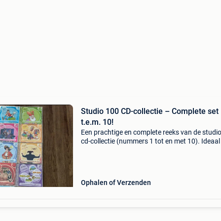
Studio 100 CD-collectie – Complete set
t.e.m. 10!
Een prachtige en complete reeks van de studi
cd-collectie (nummers 1 tot en met 10). Ideaal
kinderen, verzamelaars of voor wie wil geniet
pure nostalgie! 📀 In deze set zitten o.a.: He
Ophalen of Verzenden