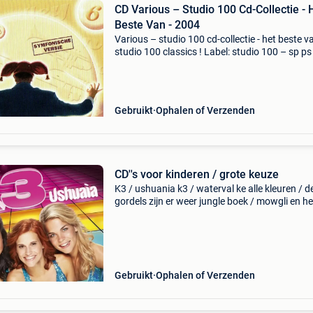
CD Various – Studio 100 Cd-Collectie - 
Beste Van - 2004
Various – studio 100 cd-collectie - het beste v
studio 100 classics ! Label: studio 100 – sp ps
06 series: studio 100 cd-collectie – 6 format:cd
compilation country: belgium released: aug 14
Gebruikt
Ophalen of Verzenden
CD''s voor kinderen / grote keuze
K3 / ushuania k3 / waterval ke alle kleuren / d
gordels zijn er weer jungle boek / mowgli en he
regenwoud muziek ronny mosuse / liedteksten
wijs kidd klub nr 1 walr disnet / peter pan /
disney&a
Gebruikt
Ophalen of Verzenden