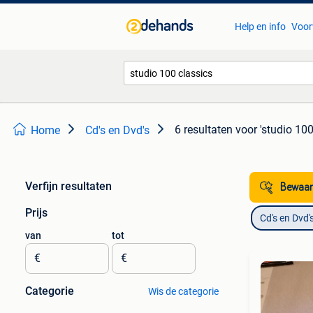
Help en info
Voor
6 resultaten
voor 'studio 100
Home
Cd's en Dvd's
Verfijn resultaten
Bewaar
Prijs
Cd's en Dvd'
van
tot
€
€
Categorie
Wis de categorie