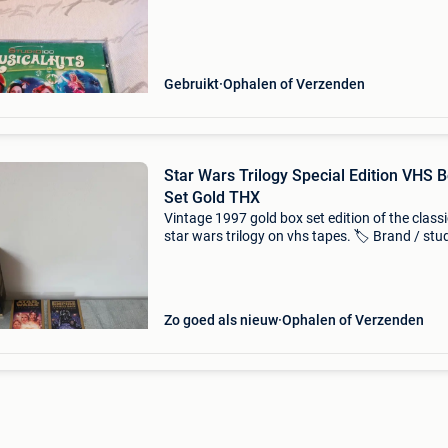
100 hits 5: het beste van piet piraat 6: het
Gebruikt
Ophalen of Verzenden
Star Wars Trilogy Special Edition VHS 
Set Gold THX
Vintage 1997 gold box set edition of the classi
star wars trilogy on vhs tapes. 🏷️ Brand / stud
20th century fox / lucasfilm 🕹️ item / title: sta
trilogy special edition vhs box set ⭐ cond
Zo goed als nieuw
Ophalen of Verzenden