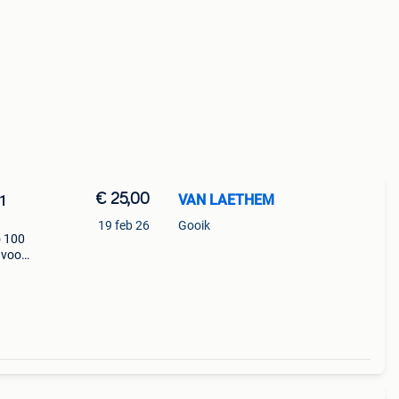
€ 25,00
VAN LAETHEM
 1
19 feb 26
Gooik
o 100
 voor
en van