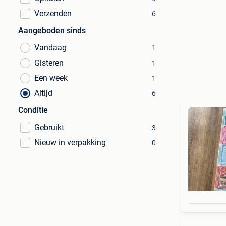
Verzenden
6
Aangeboden sinds
Vandaag
1
Gisteren
1
Een week
1
Altijd
6
Conditie
Gebruikt
3
Nieuw in verpakking
0