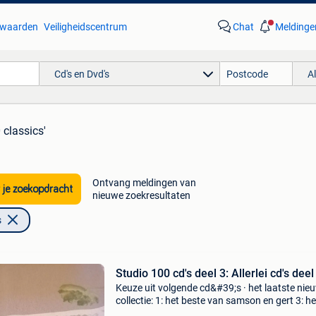
waarden
Veiligheidscentrum
Chat
Meldinge
Cd's en Dvd's
A
 classics'
Ontvang meldingen van
 je zoekopdracht
nieuwe zoekresultaten
s
Studio 100 cd's deel 3: Allerlei cd's deel
Keuze uit volgende cd&#39;s · het laatste nie
collectie: 1: het beste van samson en gert 3: he
beste van de drie biggetjes 4: het beste van st