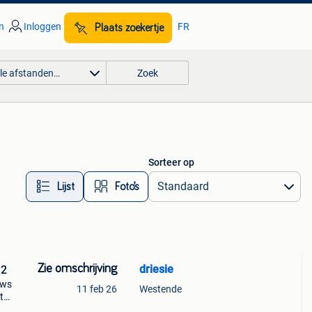
n
Inloggen
FR
Plaats zoekertje
lle afstanden…
Zoek
Sorteer op
Lijst
Foto’s
Zie omschrijving
driesie
 2
uws
11 feb 26
Westende
t
udio