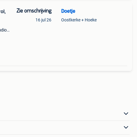
Zie omschrijving
Doetje
ol,
16 jul 26
Oostkerke + Hoeke
udio
sics