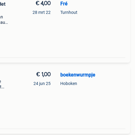
€ 4,00
Fré
Het
28 mrt 22
Turnhout
an
 au
,
, 20
€ 1,00
boekenwurmpje
e
24 jun 25
Hoboken
t
 ivo