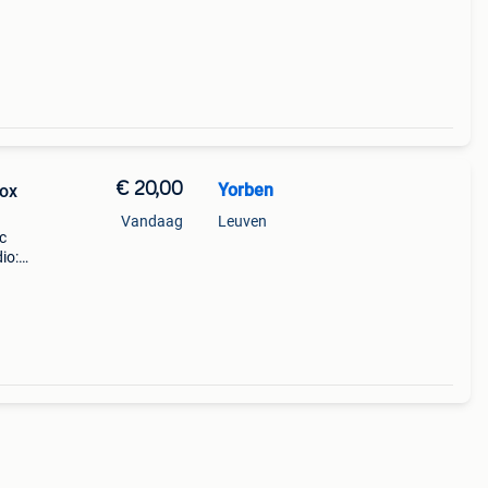
€ 20,00
Yorben
Box
Vandaag
Leuven
c
io:
r wars