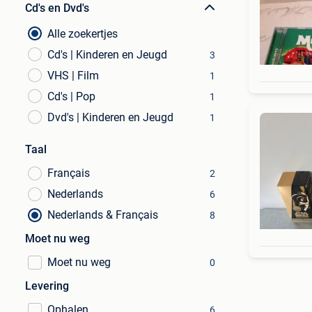
Cd's en Dvd's
Alle zoekertjes
Cd's | Kinderen en Jeugd
3
VHS | Film
1
Cd's | Pop
1
Dvd's | Kinderen en Jeugd
1
Taal
Français
2
Nederlands
6
Nederlands & Français
8
Moet nu weg
Moet nu weg
0
Levering
Ophalen
6