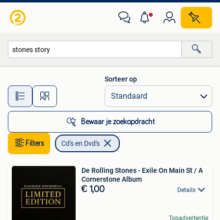
Cd's en Dvd's
Sorteer op
Alle afstanden…
Bewaar je zoekopdracht
Filters
Cd's en Dvd's
De Rolling Stones - Exile On Main St / A
Cornerstone Album
€ 1,00
Details
Topadvertentie