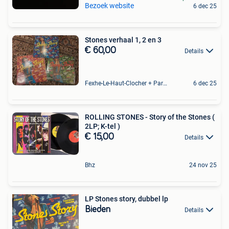
Bezoek website
6 dec 25
Stones verhaal 1, 2 en 3
€ 60,00
Details
Fexhe-Le-Haut-Clocher + Partie De Momalle
6 dec 25
ROLLING STONES - Story of the Stones (
2LP; K-tel )
€ 15,00
Details
Bhz
24 nov 25
LP Stones story, dubbel lp
Bieden
Details