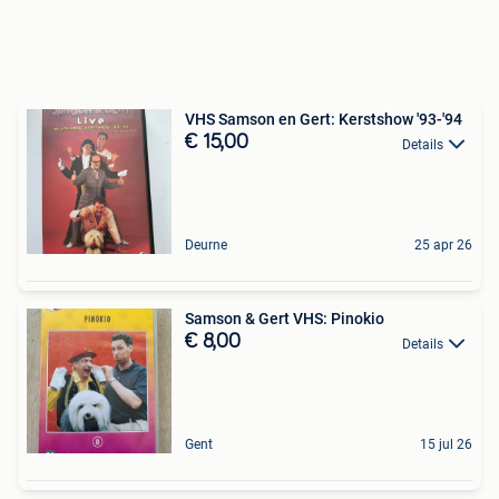
VHS Samson en Gert: Kerstshow '93-'94
€ 15,00
Details
Deurne
25 apr 26
Samson & Gert VHS: Pinokio
€ 8,00
Details
Gent
15 jul 26