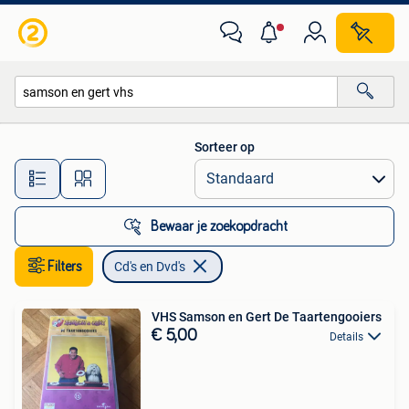
Cd's en Dvd's
Sorteer op
Alle afstanden…
Bewaar je zoekopdracht
Filters
Cd's en Dvd's
VHS Samson en Gert De Taartengooiers
€ 5,00
Details