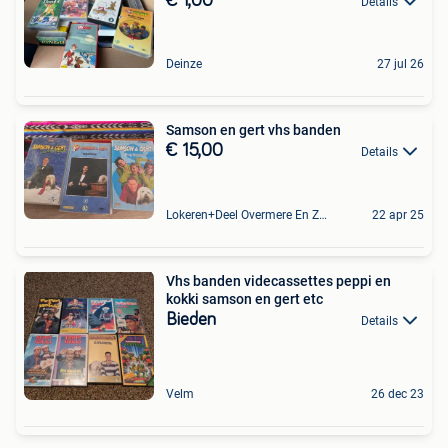
€ 1,00
Details
Deinze
27 jul 26
Samson en gert vhs banden
€ 15,00
Details
Lokeren+Deel Overmere En Zele
22 apr 25
Vhs banden videcassettes peppi en
kokki samson en gert etc
Bieden
Details
Velm
26 dec 23