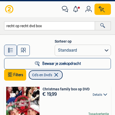
Cd's en Dvd's
Sorteer op
Alle afstanden…
Bewaar je zoekopdracht
Filters
Cd's en Dvd's
Christmas family box op DVD
€ 19,99
Details
Topadvertentie