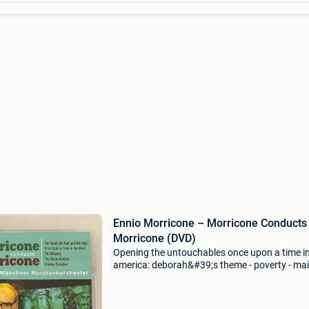
Ennio Morricone – Morricone Conducts
Morricone (DVD)
Opening the untouchables once upon a time i
america: deborah&#39;s theme - poverty - ma
theme the legends of 1900 cinema paradiso h
the sicilian clan love circle love circle: uno che 
am