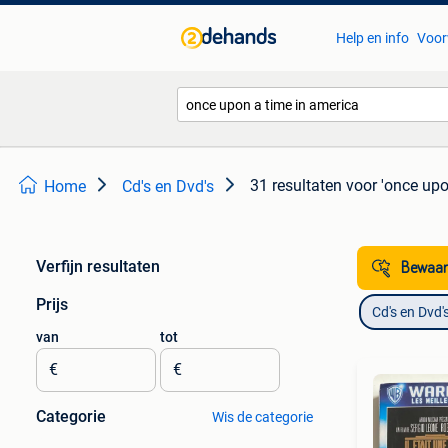
Help en info
Voor
31 resultaten
voor 'once upo
Home
Cd's en Dvd's
Verfijn resultaten
Bewaar
Prijs
Cd's en Dvd'
van
tot
€
€
Categorie
Wis de categorie