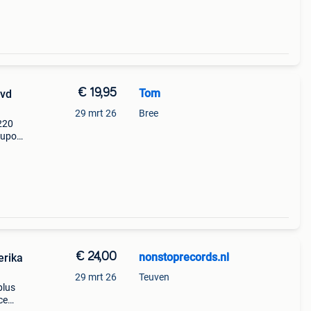
€ 19,95
Tom
dvd
29 mrt 26
Bree
(220
e upon
 en
€ 24,00
nonstoprecords.nl
erika
29 mrt 26
Teuven
plus
ce