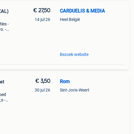
€ 27,50
CARDUELIS & MEDIA
EAL)
14 jul 26
Heel België
les -
o. -
ialist
Bezoek website
€ 3,50
Rom
et
30 jul 26
Sint-Joris-Weert
goed
s -
e dvd