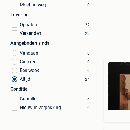
Moet nu weg
0
Levering
Ophalen
22
Verzenden
23
Aangeboden sinds
Vandaag
0
Gisteren
0
Een week
0
Altijd
24
Conditie
Gebruikt
14
Nieuw in verpakking
0