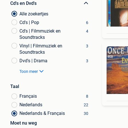
Cd's en Dvd's
Alle zoekertjes
Cd's | Pop
6
Cd's | Filmmuziek en
4
Soundtracks
Vinyl | Filmmuziek en
3
Soundtracks
Dvd's | Drama
3
Toon meer
Taal
Français
8
Nederlands
22
Nederlands & Français
30
Moet nu weg