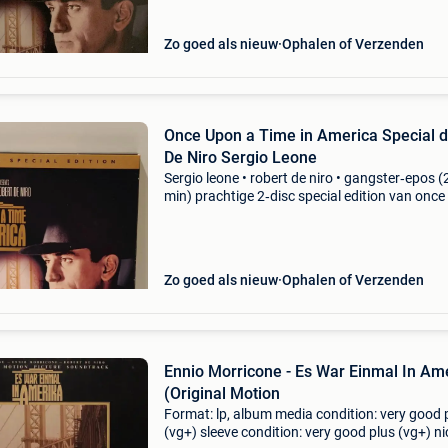
Zo goed als nieuw
Ophalen of Verzenden
Once Upon a Time in America Special 
De Niro Sergio Leone
Sergio leone • robert de niro • gangster‑epos 
min) prachtige 2‑disc special edition van onc
a time in america, sergio leone’s monumentale
gangsterfilm met robert de niro, james woods
muz
Zo goed als nieuw
Ophalen of Verzenden
Ennio Morricone - Es War Einmal In Am
(Original Motion
Format: lp, album media condition: very good 
(vg+) sleeve condition: very good plus (vg+) ni