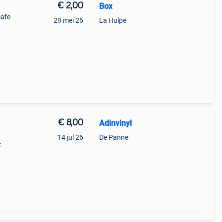
€ 2,00
Box
cafe
29 mei 26
La Hulpe
The
 Dang
€ 8,00
Adinvinyl
14 jul 26
De Panne
:
97-1.