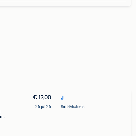
€ 12,00
J
26 jul 26
Sint-Michiels
n
in
2s
grida