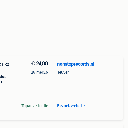
€ 24,00
nonstoprecords.nl
erika
29 mei 26
Teuven
plus
ce
1984
Topadvertentie
Bezoek website