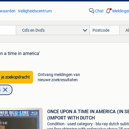
waarden
Veiligheidscentrum
Chat
Meldinge
Cd's en Dvd's
A
n a time in america'
Ontvang meldingen van
 je zoekopdracht
nieuwe zoekresultaten
s
ONCE UPON A TIME IN AMERICA (IN S
(IMPORT WITH DUTCH
Condition - used category - blu-ray dutch subtit