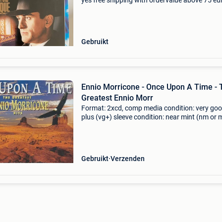
yes free shipping with ordervalue above 75 eur
Carduelis & media - carduelis & media is a spec
movie reseller, with tens of thou
Gebruikt
Ennio Morricone - Once Upon A Time - 
Greatest Ennio Morr
Format: 2xcd, comp media condition: very go
plus (vg+) sleeve condition: near mint (nm or 
you have warranty on all our cds. They will pla
fine! If not you get a refund. Mind you, we do 
grad
Gebruikt
Verzenden