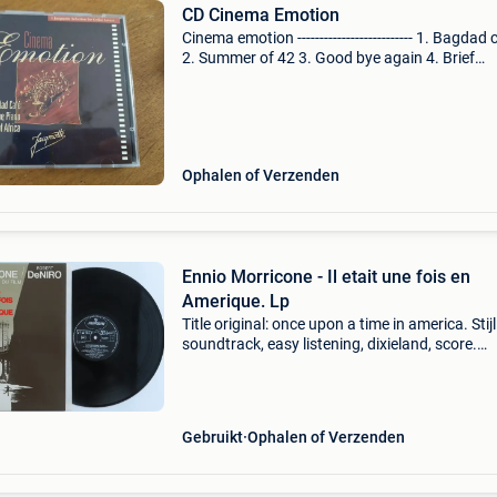
CD Cinema Emotion
Cinema emotion -------------------------- 1. Bagdad 
2. Summer of 42 3. Good bye again 4. Brief
encounter 5. Once upon a time in america 6. 
goodfather iii 7. Out of africa 8. The piano 9.
Ophalen of Verzenden
Ennio Morricone - Il etait une fois en
Amerique. Lp
Title original: once upon a time in america. Stijl
soundtrack, easy listening, dixieland, score.
Uitgave: 1984. Label: mercury - france - 818 6
Hoes: foto&#39;s. Media: kant b, track 1 kras
Gebruikt
Ophalen of Verzenden