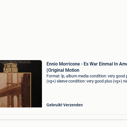
Ennio Morricone - Es War Einmal In Am
(Original Motion
Format: lp, album media condition: very good 
(vg+) sleeve condition: very good plus (vg+) ni
copy. Coming from a private collection. Label:
mercury,mercury country: germany released: 
genre
Gebruikt
Verzenden