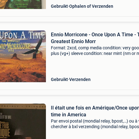
Gebruikt
Ophalen of Verzenden
Ennio Morricone - Once Upon A Time - 
Greatest Ennio Morr
Format: 2xcd, comp media condition: very go
plus (vg+) sleeve condition: near mint (nm or 
you have warranty on all our cds. They will pla
fine! If not you get a refund. Mind you, we do 
grad
Gebruikt
Verzenden
Il était une fois en Amérique/Once upo
time in America
Par envoi postal (mondial relay, bpost,…) ou à 
chercher à bxl verzending (mondial relay, bpos
of te komen halen in brussel by mail (mondial r
bpost,…) or to be picked up in brussels