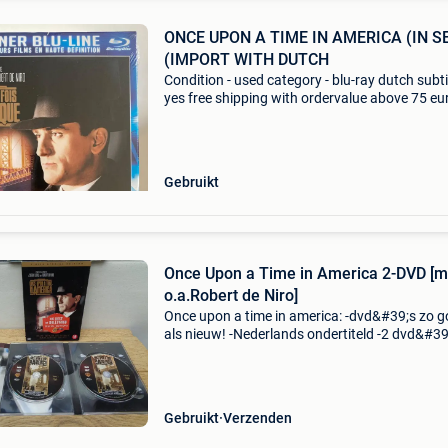
ONCE UPON A TIME IN AMERICA (IN S
(IMPORT WITH DUTCH
Condition - used category - blu-ray dutch subtit
yes free shipping with ordervalue above 75 eur
Carduelis & media - carduelis & media is a spec
movie reseller, with tens of thou
Gebruikt
Once Upon a Time in America 2-DVD [m
o.a.Robert de Niro]
Once upon a time in america: -dvd&#39;s zo 
als nieuw! -Nederlands ondertiteld -2 dvd&#39;
opm.: Special edition kijk ook naar mijn ander
aanbiedingen!
Gebruikt
Verzenden