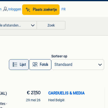
n
Inloggen
FR
Plaats zoekertje
lle afstanden…
Zoek
Sorteer op
Lijst
Foto’s
€ 27,50
CARDUELIS & MEDIA
EAL)
29 mei 26
Heel België
les -