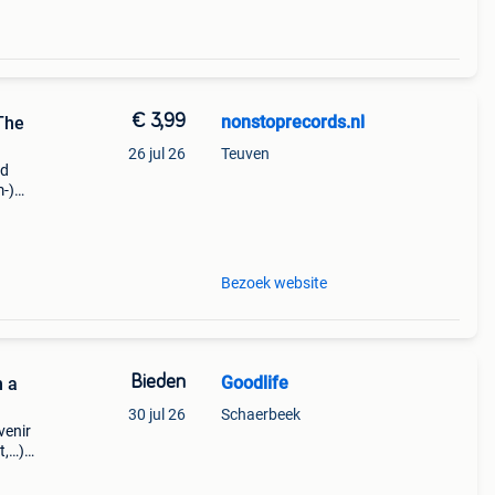
€ 3,99
nonstoprecords.nl
The
26 jul 26
Teuven
od
m-)
y
not
Bezoek website
Bieden
Goodlife
n a
30 jul 26
Schaerbeek
venir
t,…)
elay,