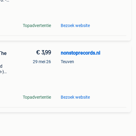
o. -
ialist
Topadvertentie
Bezoek website
€ 3,99
nonstoprecords.nl
The
29 mei 26
Teuven
od
m-)
y
not
Topadvertentie
Bezoek website