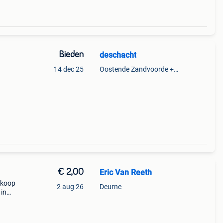
Bieden
deschacht
14 dec 25
Oostende Zandvoorde +Oostende
ton)
etis)
€ 2,00
Eric Van Reeth
 koop
2 aug 26
Deurne
 in
n