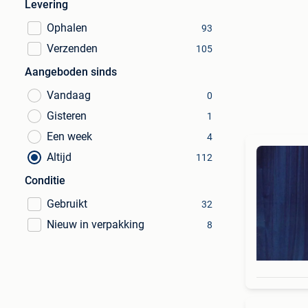
Levering
Ophalen
93
Verzenden
105
Aangeboden sinds
Vandaag
0
Gisteren
1
Een week
4
Altijd
112
Conditie
Gebruikt
32
Nieuw in verpakking
8