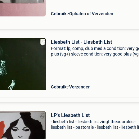
Gebruikt
Ophalen of Verzenden
Liesbeth List - Liesbeth List
Format: lp, comp, club media condition: very 
plus (vg+) sleeve condition: very good plus (vg
very nice copy. Label: philips,boek en plaat cou
netherlands released: 1971 genre: pop, folk, w
Gebruikt
Verzenden
LP's Liesbeth List
- liesbeth list - liesbeth list zingt theodorakis -
liesbeth list - pastorale - liesbeth list - liesbeth l
zingt jacques brel - liesbeth list - neurenberger
droom - liesbeth list - liesbeth&#39