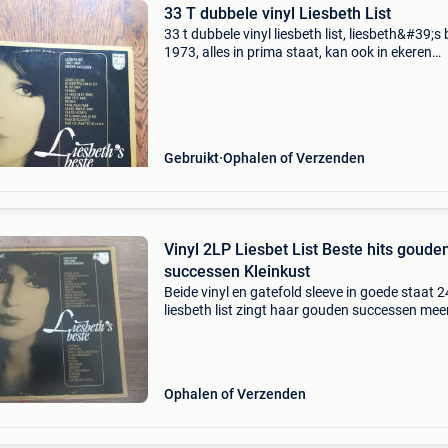
33 T dubbele vinyl Liesbeth List
33 t dubbele vinyl liesbeth list, liesbeth&#39;s 
1973, alles in prima staat, kan ook in ekeren
afgehaald worden, bekijk ook eens mijn ander
vinyls
Gebruikt
Ophalen of Verzenden
Vinyl 2LP Liesbet List Beste hits goude
successen Kleinkust
Beide vinyl en gatefold sleeve in goede staat 2
liesbeth list zingt haar gouden successen mee
(nederlandstalig) vinyl en cd&#39;s in mijn
zoekertjes!
Ophalen of Verzenden