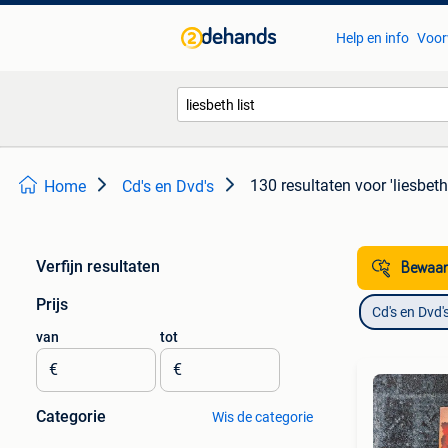
Help en info
Voor
130 resultaten
voor 'liesbeth 
Home
Cd's en Dvd's
Verfijn resultaten
Bewaar
Prijs
Cd's en Dvd'
van
tot
€
€
Categorie
Wis de categorie