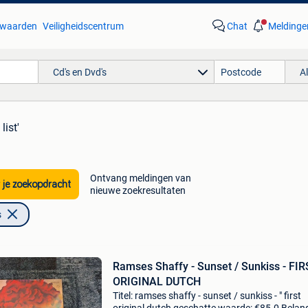
waarden
Veiligheidscentrum
Chat
Meldinge
Cd's en Dvd's
A
list'
Ontvang meldingen van
 je zoekopdracht
nieuwe zoekresultaten
s
Ramses Shaffy - Sunset / Sunkiss - FIRST
ORIGINAL DUTCH
Titel: ramses shaffy - sunset / sunkiss - " first