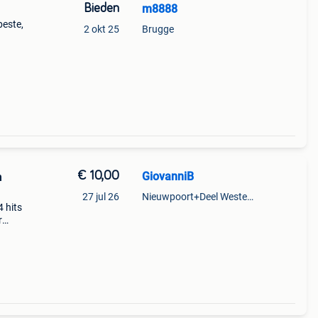
Bieden
m8888
beste,
2 okt 25
Brugge
e
€ 10,00
GiovanniB
n
27 jul 26
Nieuwpoort+Deel Westende
4 hits
r