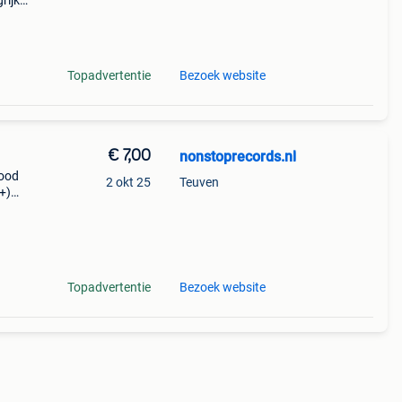
rijk:
!I
Topadvertentie
Bezoek website
€ 7,00
nonstoprecords.nl
good
2 okt 25
Teuven
+)
ntry:
Topadvertentie
Bezoek website