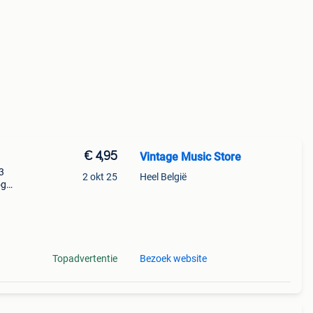
€ 4,95
Vintage Music Store
3
2 okt 25
Heel België
og
cht 9
t
Topadvertentie
Bezoek website