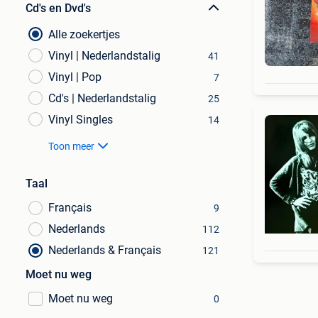
Cd's en Dvd's
Alle zoekertjes
Vinyl | Nederlandstalig
41
Vinyl | Pop
7
Cd's | Nederlandstalig
25
Vinyl Singles
14
Toon meer
Taal
Français
9
Nederlands
112
Nederlands & Français
121
Moet nu weg
Moet nu weg
0