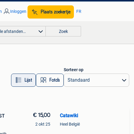
n
Inloggen
FR
Plaats zoekertje
lle afstanden…
Zoek
Sorteer op
Lijst
Foto’s
€ 15,00
Catawiki
2 okt 25
Heel België