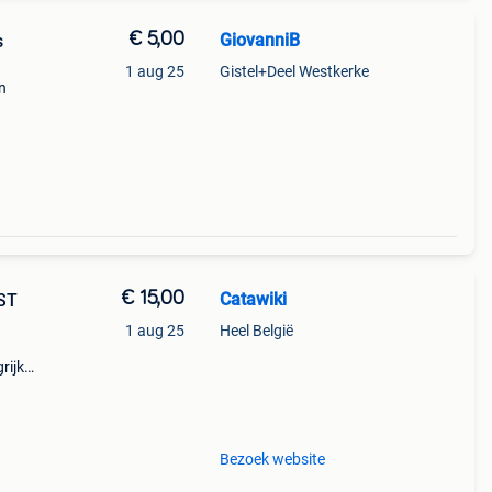
€ 5,00
GiovanniB
s
1 aug 25
Gistel+Deel Westkerke
n
€ 15,00
Catawiki
1 aug 25
Heel België
rijk:
!I
Bezoek website