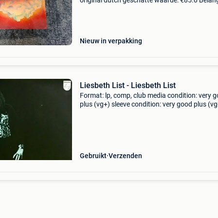
original dutch geschatte waarde: €85.0 Belang
winnende biedingen zijn exclusief 9%
koperbescherming + €3 aandacht alstublieft !!
Nieuw in verpakking
Liesbeth List - Liesbeth List
Format: lp, comp, club media condition: very 
plus (vg+) sleeve condition: very good plus (vg
very nice copy. Label: philips,boek en plaat cou
netherlands released: 1971 genre: pop, folk, w
Gebruikt
Verzenden