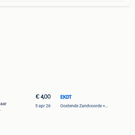
€ 4,00
EKDT
baar
5 apr 26
Oostende Zandvoorde +Oostende
n,