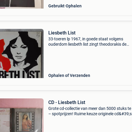
Gebruikt
Ophalen
Liesbeth List
33-toeren lp 1967, in goede staat volgens
ouderdom liesbeth list zingt theodorakis de
mathausen-liederen a1 hooglied (asma asma
a2 antonis (o adonis) a3 de vluchteling (o drap
a4 als je terug
Ophalen of Verzenden
CD - Liesbeth List
Grote cd-collectie van meer dan 5000 stuks te
– spotprijzen! Ruime keuze originele cd&#39;s
verschillende muziekgenres. Ideaal voor
verzamelaars, muziekliefhebbers of om je eige
collectie