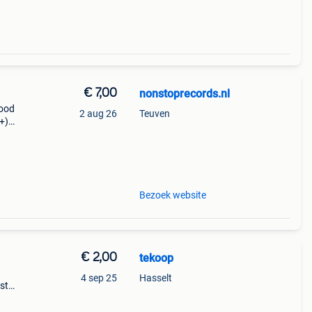
€ 7,00
nonstoprecords.nl
good
2 aug 26
Teuven
+)
ntry:
Bezoek website
€ 2,00
tekoop
4 sep 25
Hasselt
ist