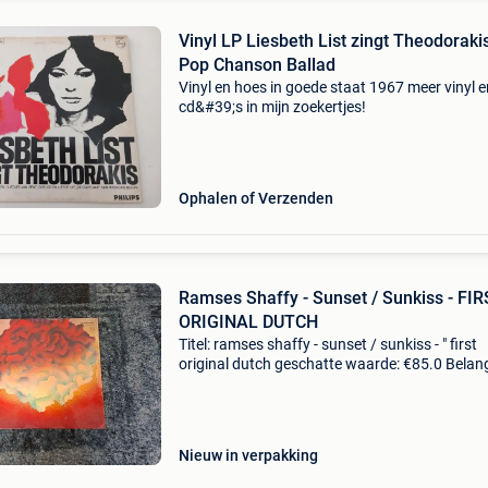
Vinyl LP Liesbeth List zingt Theodoraki
Pop Chanson Ballad
Vinyl en hoes in goede staat 1967 meer vinyl e
cd&#39;s in mijn zoekertjes!
Ophalen of Verzenden
Ramses Shaffy - Sunset / Sunkiss - FIRST
ORIGINAL DUTCH
Titel: ramses shaffy - sunset / sunkiss - " first
original dutch geschatte waarde: €85.0 Belang
winnende biedingen zijn exclusief 9%
koperbescherming + €3 aandacht alstublieft !!
Nieuw in verpakking