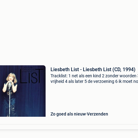
Liesbeth List - Liesbeth List (CD, 1994)
Tracklist: 1 net als een kind 2 zonder woorden 
vrijheid 4 als later 5 de verzoening 6 ik moet n
zoveel doen 7 brief aan mia 8 vlinders in de na
te hooi en te gras 10 de aanhouder wint liesbe
Zo goed als nieuw
Verzenden