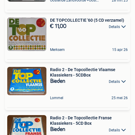
Oostende Zandvoorde +Oostende
28 mrt 25
DE TOPCOLLECTIE '60 (5 CD verzamel)
€ 11,00
Details
Merksem
15 apr 26
Radio 2 - De Topcollectie Vlaamse
Klassiekers - 5CDBox
Bieden
Details
Lommel
25 mei 26
Radio 2 - De Topcollectie Franse
Klassiekers - 5CD Box
Bieden
Details