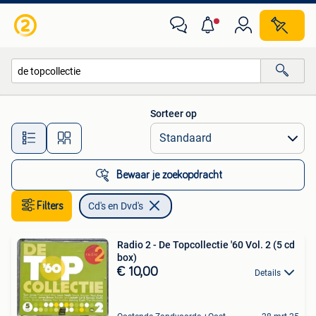
Cd's en Dvd's
Sorteer op
Alle afstanden…
Bewaar je zoekopdracht
Filters
Cd's en Dvd's
Radio 2 - De Topcollectie '60 Vol. 2 (5 cd
box)
€ 10,00
Details