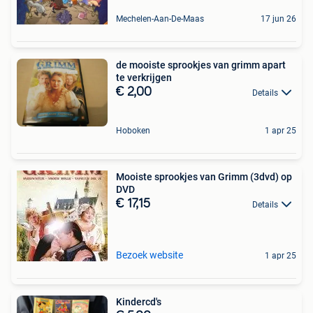
Mechelen-Aan-De-Maas
17 jun 26
de mooiste sprookjes van grimm apart
te verkrijgen
€ 2,00
Details
Hoboken
1 apr 25
Mooiste sprookjes van Grimm (3dvd) op
DVD
€ 17,15
Details
Bezoek website
1 apr 25
Kindercd's