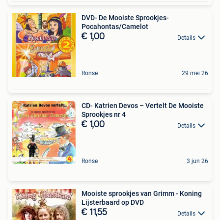
DVD- De Mooiste Sprookjes-
Pocahontas/Camelot
€ 1,00
Details
Ronse
29 mei 26
CD- Katrien Devos – Vertelt De Mooiste
Sprookjes nr 4
€ 1,00
Details
Ronse
3 jun 26
Mooiste sprookjes van Grimm - Koning
Lijsterbaard op DVD
€ 11,55
Details