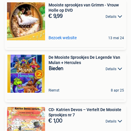
Mooiste sprookjes van Grimm - Vrouw
Holle op DVD
€ 9,99
Details
Bezoek website
13 mei 24
De Mooiste Sprookjes De Legende Van
Mulan + Hercules
Bieden
Details
Riemst
8 apr 25
CD- Katrien Devos – Vertelt De Mooiste
Sprookjes nr 7
€ 1,00
Details