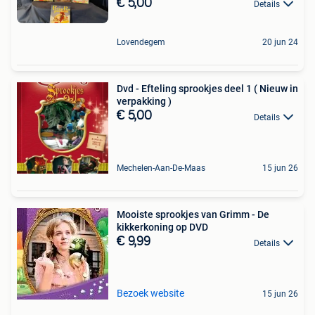
€ 5,00
Details
Lovendegem
20 jun 24
Dvd - Efteling sprookjes deel 1 ( Nieuw in
verpakking )
€ 5,00
Details
Mechelen-Aan-De-Maas
15 jun 26
Mooiste sprookjes van Grimm - De
kikkerkoning op DVD
€ 9,99
Details
Bezoek website
15 jun 26