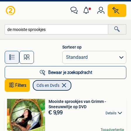
Cd's en Dvd's
Sorteer op
Alle afstanden…
Bewaar je zoekopdracht
Filters
Cd's en Dvd's
Mooiste sprookjes van Grimm -
Sneeuwwitje op DVD
€ 9,99
Details
Topadvertentie