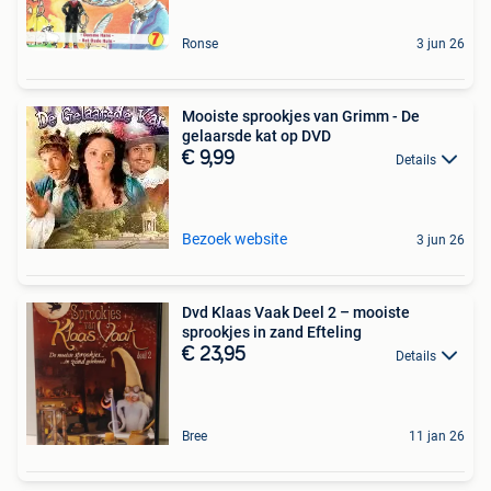
Ronse
3 jun 26
Mooiste sprookjes van Grimm - De
gelaarsde kat op DVD
€ 9,99
Details
Bezoek website
3 jun 26
Dvd Klaas Vaak Deel 2 – mooiste
sprookjes in zand Efteling
€ 23,95
Details
Bree
11 jan 26