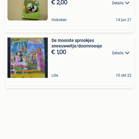
€ 2,00
Details
Hoboken
14 jun 21
De mooiste sprookjes
sneeuwwitje/doornroosje
€ 1,00
Details
Lille
10 okt 22