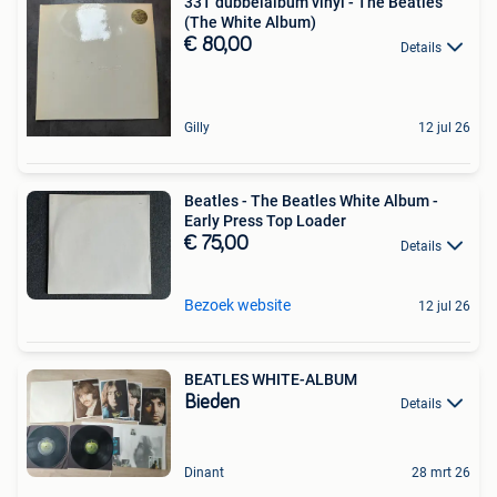
33T dubbelalbum vinyl - The Beatles
(The White Album)
€ 80,00
Details
Gilly
12 jul 26
Beatles - The Beatles White Album -
Early Press Top Loader
€ 75,00
Details
Bezoek website
12 jul 26
BEATLES WHITE-ALBUM
Bieden
Details
Dinant
28 mrt 26