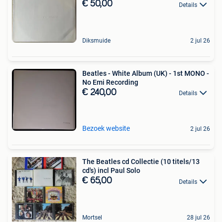
€ 50,00
Details
Diksmuide
2 jul 26
Beatles - White Album (UK) - 1st MONO -
No Emi Recording
€ 240,00
Details
Bezoek website
2 jul 26
The Beatles cd Collectie (10 titels/13
cd's) incl Paul Solo
€ 65,00
Details
Mortsel
28 jul 26