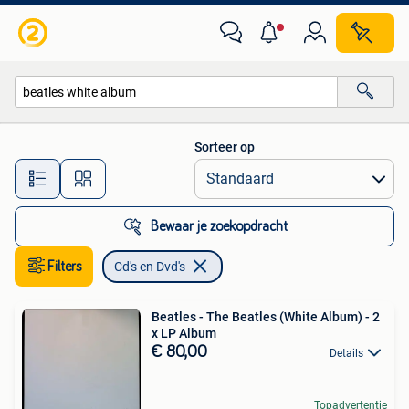
Cd's en Dvd's
Sorteer op
Alle afstanden…
Bewaar je zoekopdracht
Filters
Cd's en Dvd's
Beatles - The Beatles (White Album) - 2
x LP Album
€ 80,00
Details
Topadvertentie