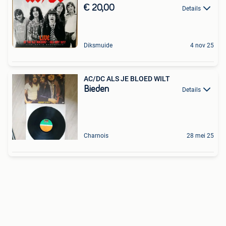
€ 20,00
Details
Diksmuide
4 nov 25
AC/DC ALS JE BLOED WILT
Bieden
Details
Charnois
28 mei 25