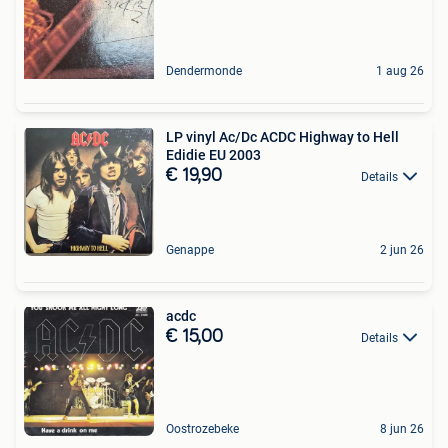
Dendermonde
1 aug 26
LP vinyl Ac/Dc ACDC Highway to Hell
Edidie EU 2003
€ 19,90
Details
Genappe
2 jun 26
acdc
€ 15,00
Details
Oostrozebeke
8 jun 26