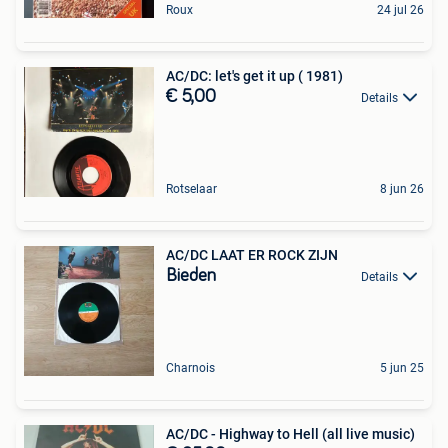
Roux
24 jul 26
AC/DC: let's get it up ( 1981)
€ 5,00
Details
Rotselaar
8 jun 26
AC/DC LAAT ER ROCK ZIJN
Bieden
Details
Charnois
5 jun 25
AC/DC - Highway to Hell (all live music)