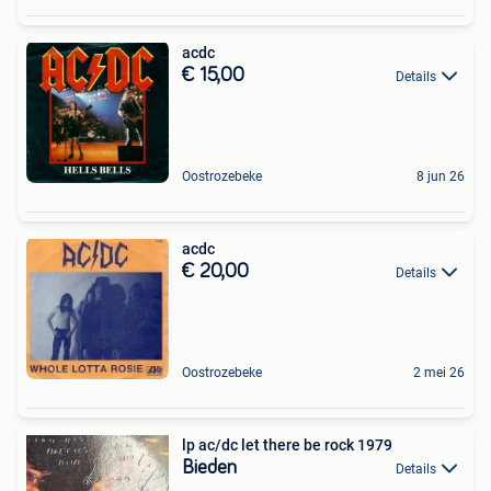
acdc
€ 15,00
Details
Oostrozebeke
8 jun 26
acdc
€ 20,00
Details
Oostrozebeke
2 mei 26
lp ac/dc let there be rock 1979
Bieden
Details