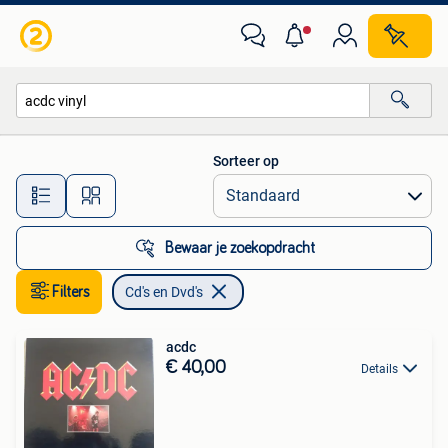
Cd's en Dvd's
Sorteer op
Alle afstanden…
Bewaar je zoekopdracht
Filters
Cd's en Dvd's
acdc
€ 40,00
Details