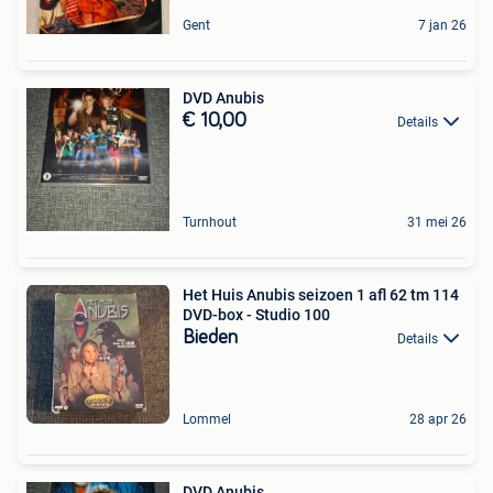
Gent
7 jan 26
DVD Anubis
€ 10,00
Details
Turnhout
31 mei 26
Het Huis Anubis seizoen 1 afl 62 tm 114
DVD-box - Studio 100
Bieden
Details
Lommel
28 apr 26
DVD Anubis