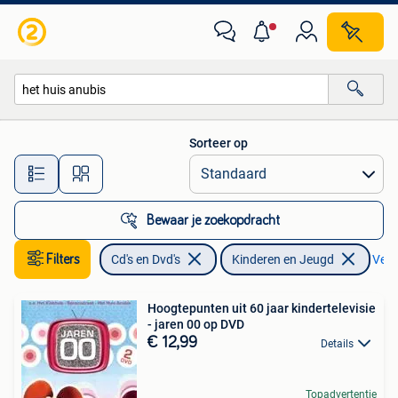
Dvd's | Kinderen en Jeugd
Sorteer op
Alle afstanden…
Bewaar je zoekopdracht
Filters
Cd's en Dvd's
Kinderen en Jeugd
Verwi
Hoogtepunten uit 60 jaar kindertelevisie
- jaren 00 op DVD
€ 12,99
Details
Topadvertentie