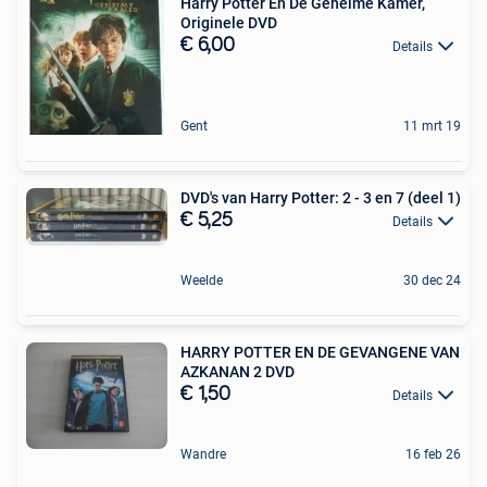
Harry Potter En De Geheime Kamer,
Originele DVD
€ 6,00
Details
Gent
11 mrt 19
DVD's van Harry Potter: 2 - 3 en 7 (deel 1)
€ 5,25
Details
Weelde
30 dec 24
HARRY POTTER EN DE GEVANGENE VAN
AZKANAN 2 DVD
€ 1,50
Details
Wandre
16 feb 26