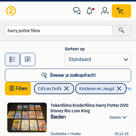
Dvd's | Kinderen en Jeugd
Sorteer op
Alle afstanden…
Bewaar je zoekopdracht
Filters
Cd's en Dvd's
Kinderen en Jeugd
Verwi
Tekenfilms Kinderfilms Harry Potter DVD
Disney Rio Lion King
Bieden
Details
Oostkerke + Hoeke
30 jul 26