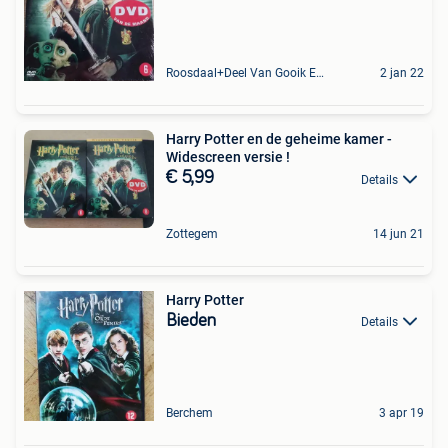
Roosdaal+Deel Van Gooik En Sint-Kwintens-Lennik
2 jan 22
Harry Potter en de geheime kamer -
Widescreen versie !
€ 5,99
Details
Zottegem
14 jun 21
Harry Potter
Bieden
Details
Berchem
3 apr 19