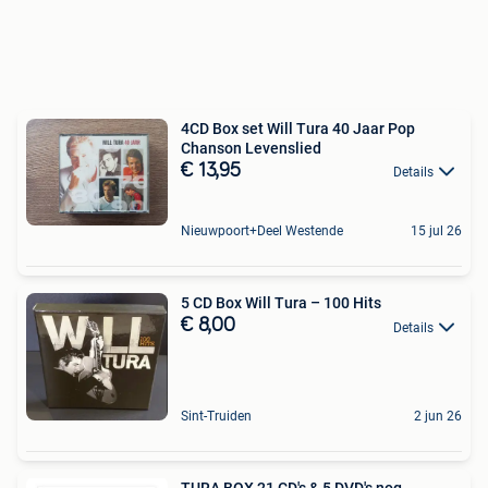
4CD Box set Will Tura 40 Jaar Pop
Chanson Levenslied
€ 13,95
Details
Nieuwpoort+Deel Westende
15 jul 26
5 CD Box Will Tura – 100 Hits
€ 8,00
Details
Sint-Truiden
2 jun 26
TURA BOX 21 CD's & 5 DVD's nog