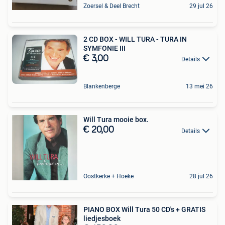
Zoersel & Deel Brecht
29 jul 26
2 CD BOX - WILL TURA - TURA IN
SYMFONIE III
€ 3,00
Details
Blankenberge
13 mei 26
Will Tura mooie box.
€ 20,00
Details
Oostkerke + Hoeke
28 jul 26
PIANO BOX Will Tura 50 CD's + GRATIS
liedjesboek