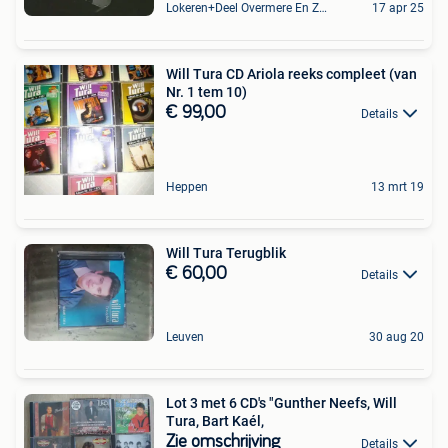
Lokeren+Deel Overmere En Zele
17 apr 25
Will Tura CD Ariola reeks compleet (van
Nr. 1 tem 10)
€ 99,00
Details
Heppen
13 mrt 19
Will Tura Terugblik
€ 60,00
Details
Leuven
30 aug 20
Lot 3 met 6 CD's "Gunther Neefs, Will
Tura, Bart Kaél,
Zie omschrijving
Details