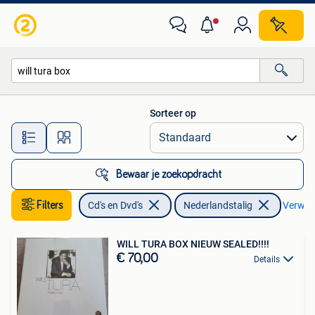
Cd's | Nederlandstalig
Sorteer op
Alle afstanden…
Bewaar je zoekopdracht
Filters
Cd's en Dvd's
Nederlandstalig
Verwijde
WILL TURA BOX NIEUW SEALED!!!!
€ 70,00
Details