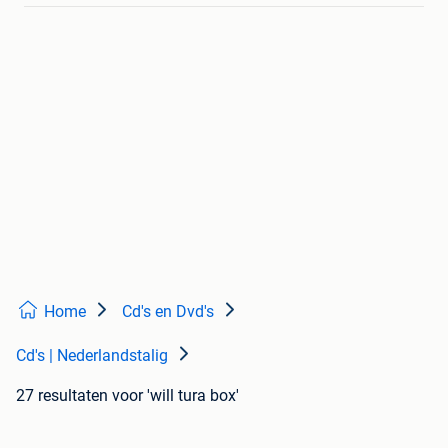
Home
Cd's en Dvd's
Cd's | Nederlandstalig
27 resultaten
voor 'will tura box'