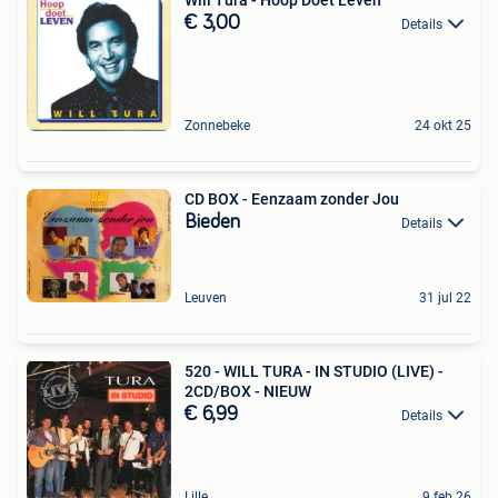
Will Tura - Hoop Doet Leven
€ 3,00
Details
Zonnebeke
24 okt 25
CD BOX - Eenzaam zonder Jou
Bieden
Details
Leuven
31 jul 22
520 - WILL TURA - IN STUDIO (LIVE) -
2CD/BOX - NIEUW
€ 6,99
Details
Lille
9 feb 26