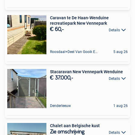
Caravan te De Haan-Wenduine
recreatiepark New Vennepark
€ 60,-
Details
Roosdaal+Deel Van Gooik En Sint-Kwintens-Lennik
5 aug 26
Stacaravan New Vennepark Wenduine
€ 37.000,-
Details
Denderleeuw
1 aug 26
Chalet aan Belgische kust
Zie omschrijving
Details