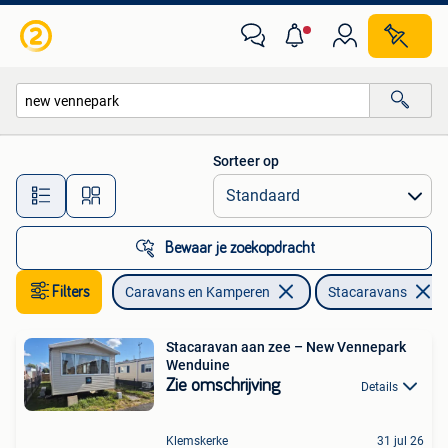
Stacaravans
Sorteer op
Alle afstanden…
Bewaar je zoekopdracht
Filters
Caravans en Kamperen
Stacaravans
Stacaravan aan zee – New Vennepark
Wenduine
Zie omschrijving
Details
Klemskerke
31 jul 26