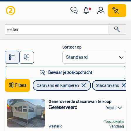
Stacaravans
Sorteer op
Alle afstanden…
Bewaar je zoekopdracht
Filters
Caravans en Kamperen
Stacaravans
Generoveerde stacaravan te koop.
Gereserveerd
Details
Topzoekertje
Westerlo
Vandaag