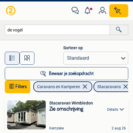
Stacaravans
Sorteer op
Alle afstanden…
Bewaar je zoekopdracht
Filters
Caravans en Kamperen
Stacaravans
Stacaravan Wimbledon
Zie omschrijving
Details
Kemzeke
2 aug 26