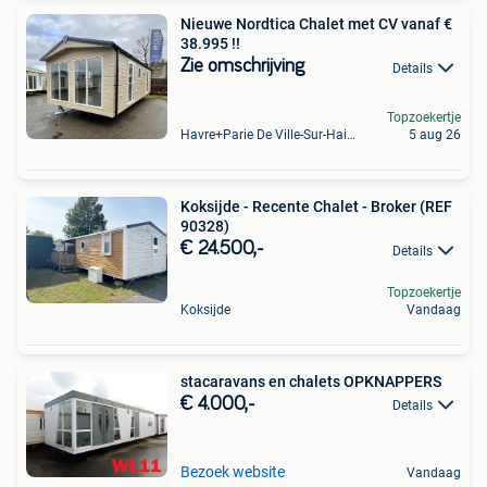
Nieuwe Nordtica Chalet met CV vanaf €
38.995 !!
Zie omschrijving
Details
Topzoekertje
Havre+Parie De Ville-Sur-Haine
5 aug 26
Koksijde - Recente Chalet - Broker (REF
90328)
€ 24.500,-
Details
Topzoekertje
Koksijde
Vandaag
stacaravans en chalets OPKNAPPERS
€ 4.000,-
Details
Bezoek website
Vandaag