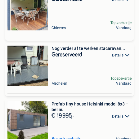
Topzoekertje
Chievres
Vandaag
Nog verder af te werken stacaravan...
Gereserveerd
Details
Topzoekertje
Mechelen
Vandaag
Prefab tiny house Helsinki model 8x3 –
bel nu
€ 19.995,-
Details
Bezoek website