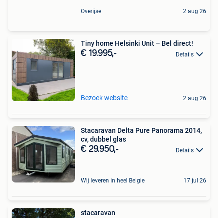
Overijse
2 aug 26
Tiny home Helsinki Unit – Bel direct!
€ 19.995,-
Details
Bezoek website
2 aug 26
Stacaravan Delta Pure Panorama 2014,
cv, dubbel glas
€ 29.950,-
Details
Wij leveren in heel Belgie
17 jul 26
stacaravan