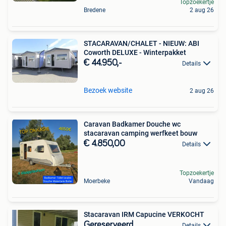
Topzoekertje
Bredene
2 aug 26
STACARAVAN/CHALET - NIEUW: ABI
Coworth DELUXE - Winterpakket
€ 44.950,-
Details
Bezoek website
2 aug 26
Caravan Badkamer Douche wc
stacaravan camping werfkeet bouw
€ 4.850,00
Details
Topzoekertje
Moerbeke
Vandaag
Stacaravan IRM Capucine VERKOCHT
Gereserveerd
Details