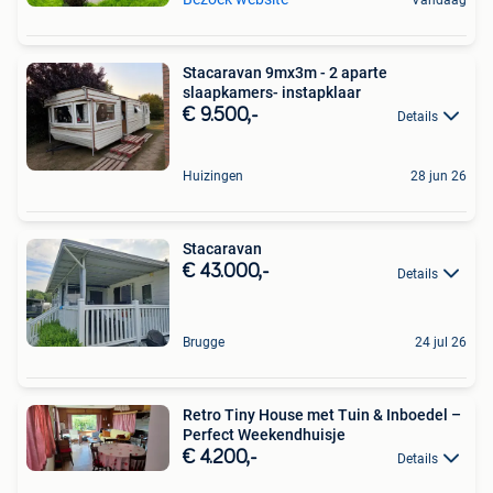
Vandaag
Stacaravan 9mx3m - 2 aparte
slaapkamers- instapklaar
€ 9.500,-
Details
Huizingen
28 jun 26
Stacaravan
€ 43.000,-
Details
Brugge
24 jul 26
Retro Tiny House met Tuin & Inboedel –
Perfect Weekendhuisje
€ 4.200,-
Details