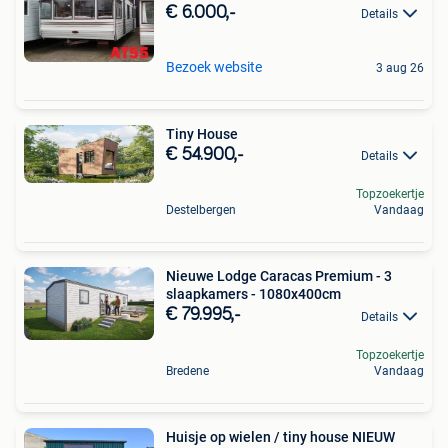
€ 6.000,-
Details
Bezoek website
3 aug 26
Tiny House
€ 54.900,-
Details
Topzoekertje
Destelbergen
Vandaag
Nieuwe Lodge Caracas Premium - 3
slaapkamers - 1080x400cm
€ 79.995,-
Details
Topzoekertje
Bredene
Vandaag
Huisje op wielen / tiny house NIEUW