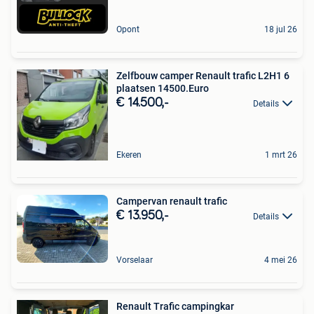
Opont
18 jul 26
Zelfbouw camper Renault trafic L2H1 6
plaatsen 14500.Euro
€ 14.500,-
Details
Ekeren
1 mrt 26
Campervan renault trafic
€ 13.950,-
Details
Vorselaar
4 mei 26
Renault Trafic campingkar