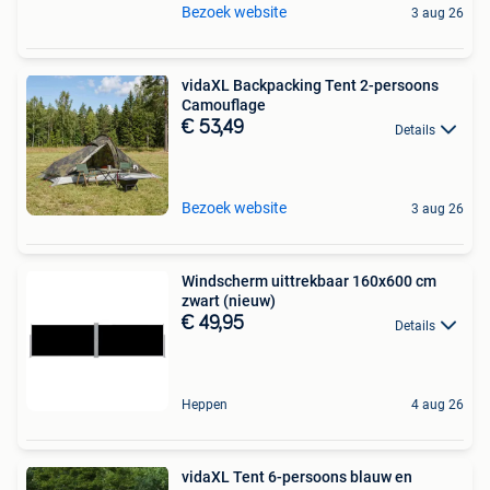
Bezoek website
3 aug 26
vidaXL Backpacking Tent 2-persoons
Camouflage
€ 53,49
Details
Bezoek website
3 aug 26
Windscherm uittrekbaar 160x600 cm
zwart (nieuw)
€ 49,95
Details
Heppen
4 aug 26
vidaXL Tent 6-persoons blauw en