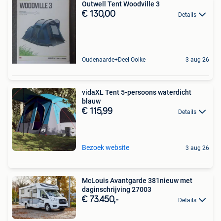
Outwell Tent Woodville 3
€ 130,00
Details
Oudenaarde+Deel Ooike
3 aug 26
vidaXL Tent 5-persoons waterdicht
blauw
€ 115,99
Details
Bezoek website
3 aug 26
McLouis Avantgarde 381nieuw met
daginschrijving 27003
€ 73.450,-
Details